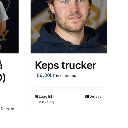
å
Keps trucker
)
189,00
kr
inkl. moms
Lägg till i
Detaljer
varukorg
Detaljer