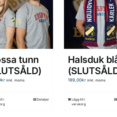
ssa tunn
Halsduk bl
LUTSÅLD)
(SLUTSÅLD
0
kr
189,00
kr
inkl. moms
inkl. moms
ll i
Detaljer
Lägg till i
org
varukorg