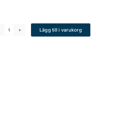
Lägg till i varukorg
Ryggsäck
(SLUTSÅLD)
mängd