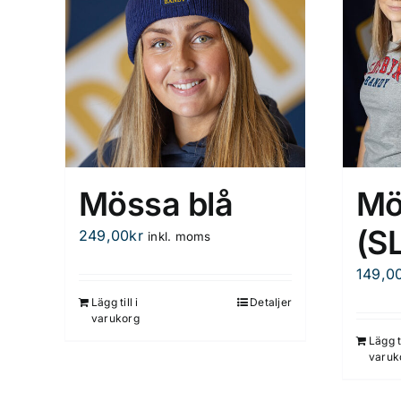
Mössa blå
Mö
(S
249,00
kr
inkl. moms
149,0
Lägg till i
Detaljer
varukorg
Lägg ti
varuk