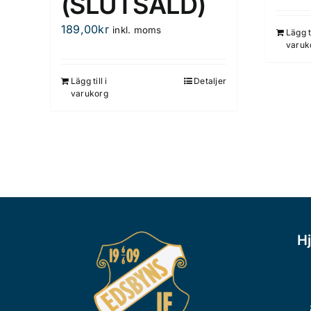
(SLUTSÅLD)
189,00
kr
inkl. moms
Lägg ti
varuk
Lägg till i
Detaljer
varukorg
Hj