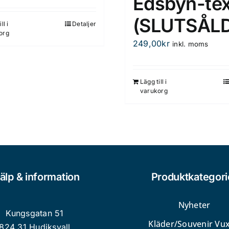
Edsbyn-tex
(SLUTSÅLD
ll i
Detaljer
org
249,00
kr
inkl. moms
Lägg till i
varukorg
älp & information
Produktkategori
Nyheter
Kungsgatan 51
Kläder/Souvenir Vu
824 31 Hudiksvall