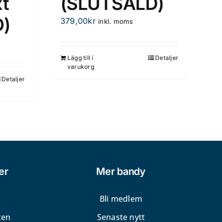
t
(SLUTSÅLD)
)
379,00
kr
inkl. moms
Lägg till i
Detaljer
varukorg
Detaljer
er
Mer bandy
Bli medlem
xen
Senaste nytt