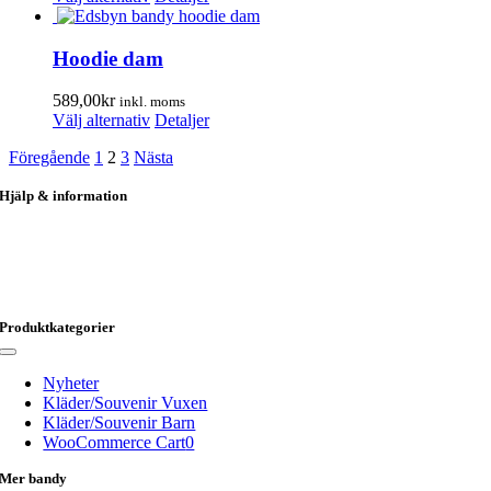
olika
här
alternativen
produkten
kan
har
Hoodie dam
väljas
flera
på
varianter.
589,00
kr
inkl. moms
produktsidan
De
Den
Välj alternativ
Detaljer
olika
här
alternativen
Föregående
1
2
3
Nästa
produkten
kan
har
väljas
Hjälp & information
flera
på
varianter.
produktsidan
Kungsgatan 51
De
824 31 Hudiksvall
olika
info@hudikprofil.se
alternativen
0650-184 20
kan
väljas
Produktkategorier
på
produktsidan
Toggle
Navigation
Nyheter
Kläder/Souvenir Vuxen
Kläder/Souvenir Barn
WooCommerce Cart
0
Mer bandy