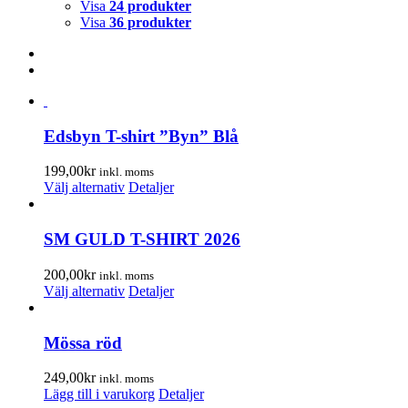
Visa
24 produkter
Visa
36 produkter
Edsbyn T-shirt ”Byn” Blå
199,00
kr
inkl. moms
Den
Välj alternativ
Detaljer
här
produkten
har
SM GULD T-SHIRT 2026
flera
varianter.
200,00
kr
inkl. moms
De
Den
Välj alternativ
Detaljer
olika
här
alternativen
produkten
kan
har
Mössa röd
väljas
flera
på
varianter.
249,00
kr
inkl. moms
produktsidan
De
Lägg till i varukorg
Detaljer
olika