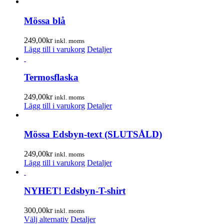
alternativen
kan
Mössa blå
väljas
på
249,00
kr
inkl. moms
produktsidan
Lägg till i varukorg
Detaljer
Termosflaska
249,00
kr
inkl. moms
Lägg till i varukorg
Detaljer
Mössa Edsbyn-text (SLUTSÅLD)
249,00
kr
inkl. moms
Lägg till i varukorg
Detaljer
NYHET! Edsbyn-T-shirt
300,00
kr
inkl. moms
Den
Välj alternativ
Detaljer