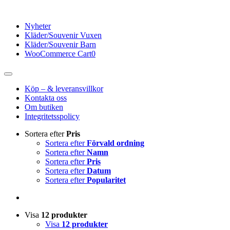
Fortsätt
till
Nyheter
innehållet
Kläder/Souvenir Vuxen
Kläder/Souvenir Barn
WooCommerce Cart
0
Toggle
Navigation
Köp – & leveransvillkor
Kontakta oss
Om butiken
Integritetsspolicy
Sortera efter
Pris
Sortera efter
Förvald ordning
Sortera efter
Namn
Sortera efter
Pris
Sortera efter
Datum
Sortera efter
Popularitet
Visa
12 produkter
Visa
12 produkter