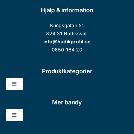
Hjälp & information
Kungsgatan 51
824 31 Hudiksvall
info@hudikprofil.se
0650-184 20
Produktkategorier
Toggle
Navigation
Nyheter
Mer bandy
Toggle
Kläder/Souvenir Vuxen
Navigation
Bli medlem