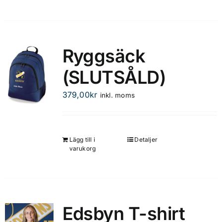
Ryggsäck
(SLUTSÅLD)
379,00
kr
inkl. moms
Lägg till i
Detaljer
varukorg
Edsbyn T-shirt