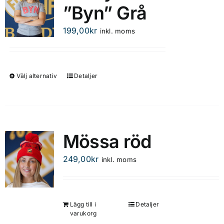
”Byn” Grå
199,00
kr
inkl. moms
Välj alternativ
Detaljer
Den
här
produkten
har
flera
Mössa röd
varianter.
De
249,00
kr
inkl. moms
olika
alternativen
kan
Lägg till i
Detaljer
väljas
varukorg