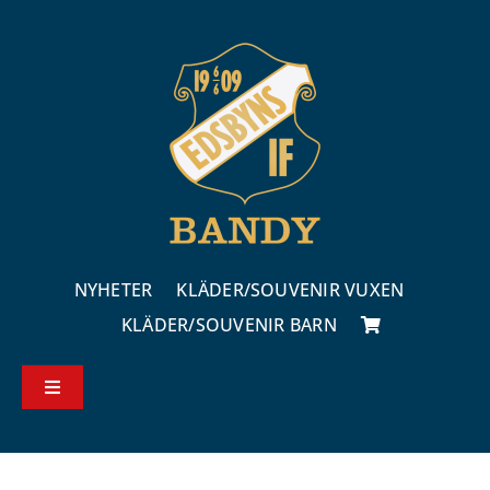
Fortsätt
till
innehållet
NYHETER
KLÄDER/SOUVENIR VUXEN
KLÄDER/SOUVENIR BARN
Toggle
Navigation
Köp – & leveransvillkor