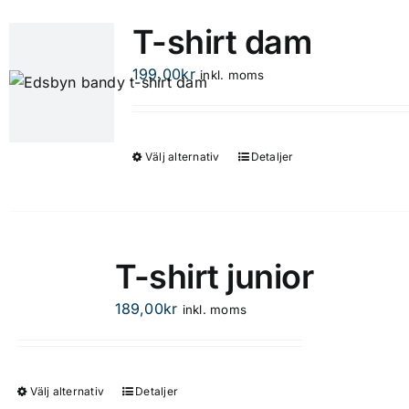
T-shirt dam
199,00
kr
inkl. moms
Välj alternativ
Detaljer
Den
här
produkten
har
flera
T-shirt junior
varianter.
De
189,00
kr
inkl. moms
olika
alternativen
kan
Välj alternativ
Detaljer
Den
väljas