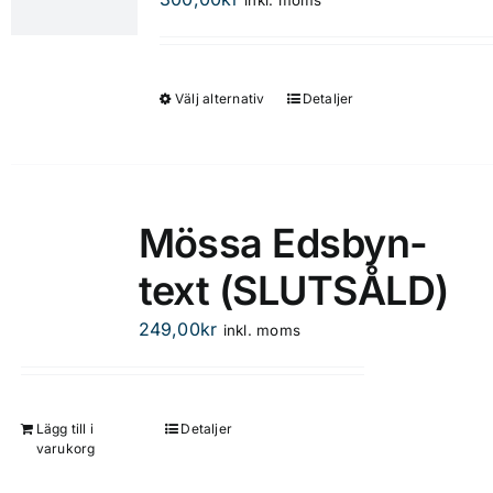
alternativen
kan
väljas
på
Välj alternativ
Detaljer
Den
produktsidan
här
produkten
har
flera
Mössa Edsbyn-
varianter.
text (SLUTSÅLD)
De
olika
249,00
kr
inkl. moms
alternativen
kan
väljas
på
Lägg till i
Detaljer
varukorg
produktsidan