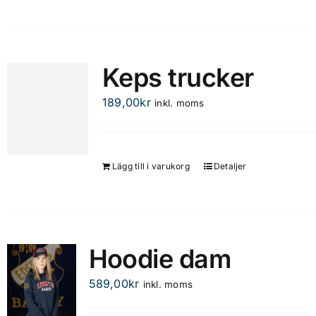
på
produktsidan
Keps trucker
189,00
kr
inkl. moms
Lägg till i varukorg
Detaljer
Hoodie dam
589,00
kr
inkl. moms