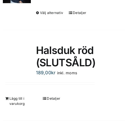
Välj alternativ
Detaljer
Den
här
produkten
har
flera
Halsduk röd
varianter.
(SLUTSÅLD)
De
olika
189,00
kr
inkl. moms
alternativen
kan
väljas
på
Lägg till i
Detaljer
varukorg
produktsidan