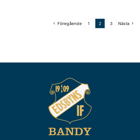
Föregående
1
2
3
Nästa