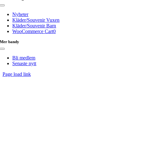
Toggle
Navigation
Nyheter
Kläder/Souvenir Vuxen
Kläder/Souvenir Barn
WooCommerce Cart
0
Mer bandy
Toggle
Navigation
Bli medlem
Senaste nytt
Page load link
Till
toppen