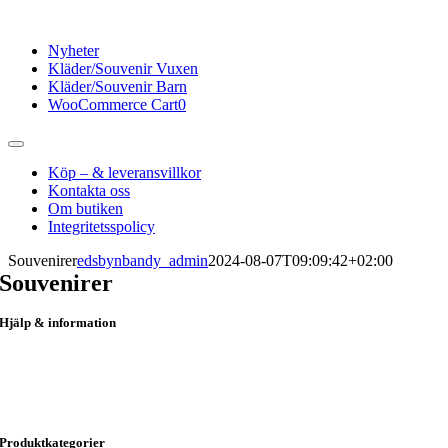
Fortsätt
till
Nyheter
innehållet
Kläder/Souvenir Vuxen
Kläder/Souvenir Barn
WooCommerce Cart
0
Toggle
Navigation
Köp – & leveransvillkor
Kontakta oss
Om butiken
Integritetsspolicy
Souvenirer
edsbynbandy_admin
2024-08-07T09:09:42+02:00
Souvenirer
Hjälp & information
Kungsgatan 51
824 31 Hudiksvall
info@hudikprofil.se
0650-184 20
Produktkategorier