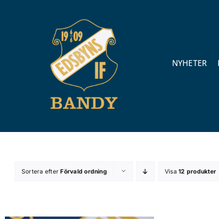
Fortsätt
till
innehållet
NYHETER
Sortera efter
Förvald ordning
Visa
12 produkter