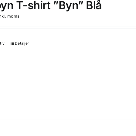
yn T-shirt ”Byn” Blå
produktsidan
inkl. moms
tiv
Detaljer
Den
här
produkten
har
flera
varianter.
De
olika
alternativen
kan
väljas
på