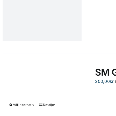
produktsidan
SM 
200,00
kr
Välj alternativ
Detaljer
Den
här