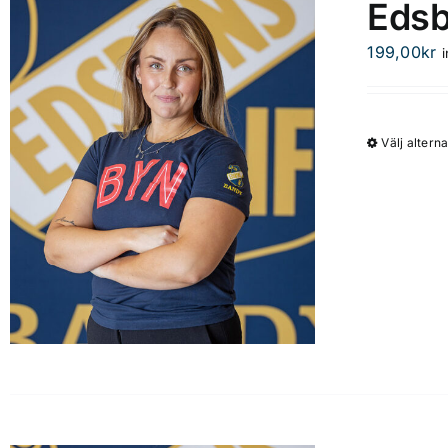
Edsb
199,00
kr
Välj alterna