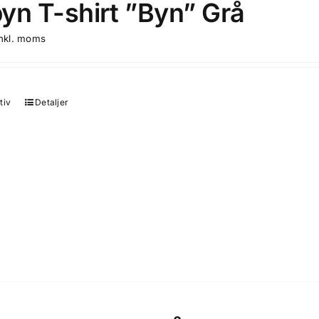
yn T-shirt ”Byn” Grå
produktsidan
inkl. moms
tiv
Detaljer
Den
här
produkten
har
flera
varianter.
De
olika
alternativen
kan
väljas
på