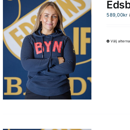
Edsb
589,00
kr
Välj alterna