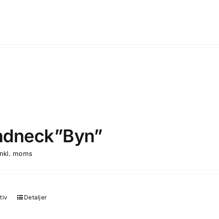
ndneck”Byn”
inkl. moms
tiv
Detaljer
Den
här