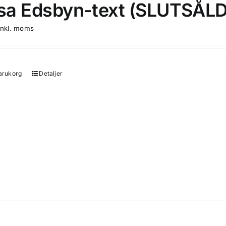
a Edsbyn-text (SLUTSÅLD
produktsidan
inkl. moms
varukorg
Detaljer