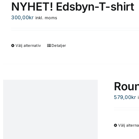
NYHET! Edsbyn-T-shirt
300,00
kr
inkl. moms
Välj alternativ
Detaljer
Den
här
produkten
har
flera
Rou
varianter.
De
579,00
kr
olika
alternativen
kan
Välj alterna
väljas
på