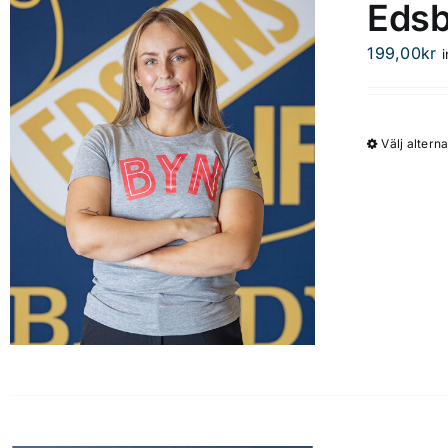
Edsb
199,00
kr
Välj alterna