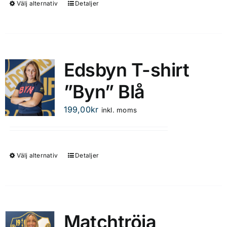
Välj alternativ
Detaljer
Den
här
produkten
har
flera
Edsbyn T-shirt
varianter.
”Byn” Blå
De
olika
199,00
kr
inkl. moms
alternativen
kan
väljas
på
Välj alternativ
Detaljer
Den
produktsidan
här
produkten
har
flera
Matchtröja
varianter.