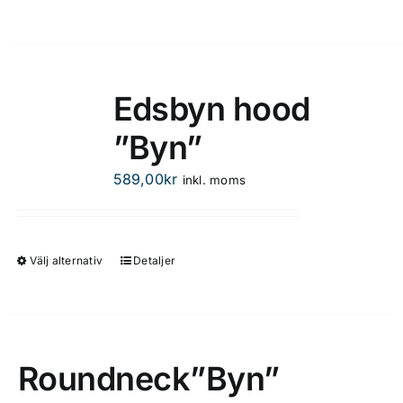
Edsbyn hood
”Byn”
589,00
kr
inkl. moms
Välj alternativ
Detaljer
Den
här
produkten
har
flera
Roundneck”Byn”
varianter.