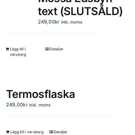
varianter.
text (SLUTSÅLD)
De
olika
249,00
kr
inkl. moms
alternativen
kan
väljas
på
Lägg till i
Detaljer
varukorg
produktsidan
Termosflaska
249,00
kr
inkl. moms
Lägg till i varukorg
Detaljer