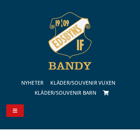
Fortsätt
till
innehållet
NYHETER
KLÄDER/SOUVENIR VUXEN
KLÄDER/SOUVENIR BARN
Toggle
Navigation
Köp – & leveransvillkor