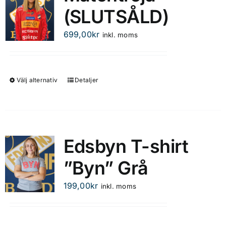
(SLUTSÅLD)
De
olika
699,00
kr
inkl. moms
alternativen
kan
väljas
på
Välj alternativ
Detaljer
Den
produktsidan
här
produkten
har
flera
Edsbyn T-shirt
varianter.
”Byn” Grå
De
olika
199,00
kr
inkl. moms
alternativen
kan
väljas