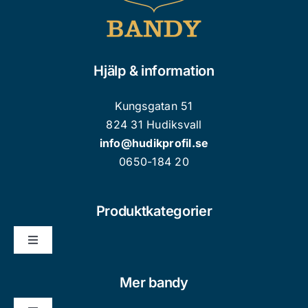
Hjälp & information
Kungsgatan 51
824 31 Hudiksvall
info@hudikprofil.se
0650-184 20
Produktkategorier
Toggle
Navigation
Nyheter
Mer bandy