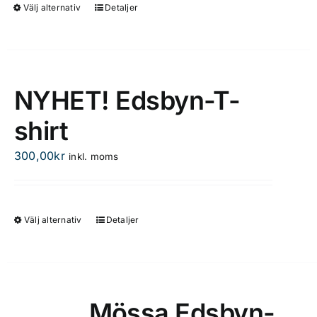
på
Välj alternativ
Detaljer
Den
produktsidan
här
produkten
har
flera
NYHET! Edsbyn-T-
varianter.
shirt
De
olika
300,00
kr
inkl. moms
alternativen
kan
väljas
på
Välj alternativ
Detaljer
Den
produktsidan
här
produkten
har
flera
Mössa Edsbyn-