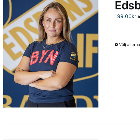
Edsb
199,00
kr
Välj alterna