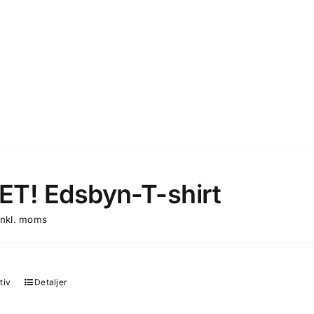
T! Edsbyn-T-shirt
inkl. moms
tiv
Detaljer
Den
här