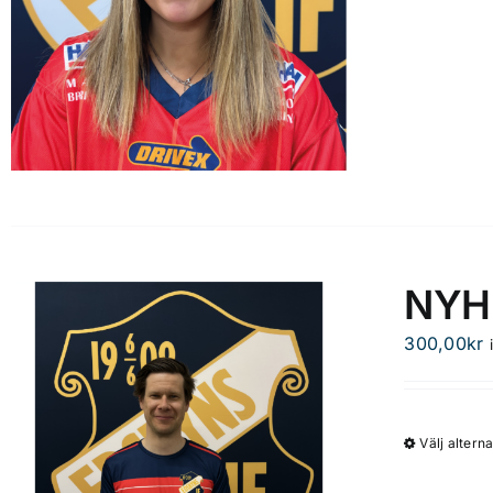
produktsidan
NYHE
300,00
kr
Välj alterna