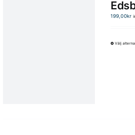
Edsb
199,00
kr
Välj alterna