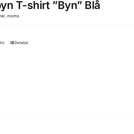
yn T-shirt ”Byn” Blå
produktsidan
inkl. moms
tiv
Detaljer
Den
här
produkten
har
flera
varianter.
De
olika
alternativen
kan
väljas
på