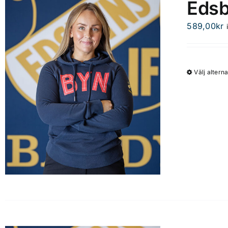
Edsb
589,00
kr
Välj alterna