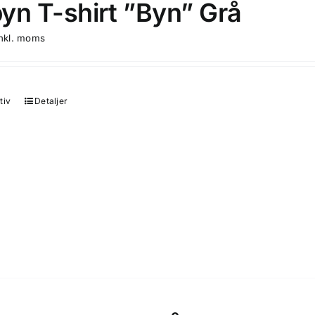
yn T-shirt ”Byn” Grå
produktsidan
inkl. moms
tiv
Detaljer
Den
här
produkten
har
flera
varianter.
De
olika
alternativen
kan
väljas
på