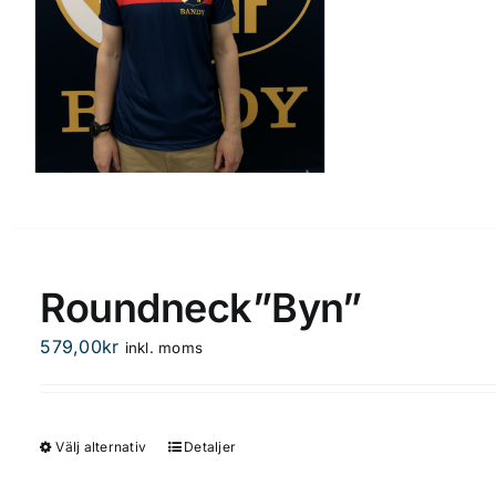
Roundneck”Byn”
579,00
kr
inkl. moms
Välj alternativ
Detaljer
Den
här