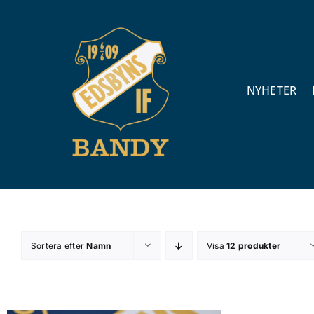
Fortsätt
till
innehållet
NYHETER
Sortera efter
Namn
Visa
12 produkter