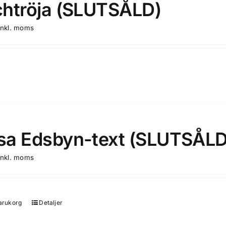
htröja (SLUTSÅLD)
produktsidan
inkl. moms
a Edsbyn-text (SLUTSÅLD
inkl. moms
varukorg
Detaljer