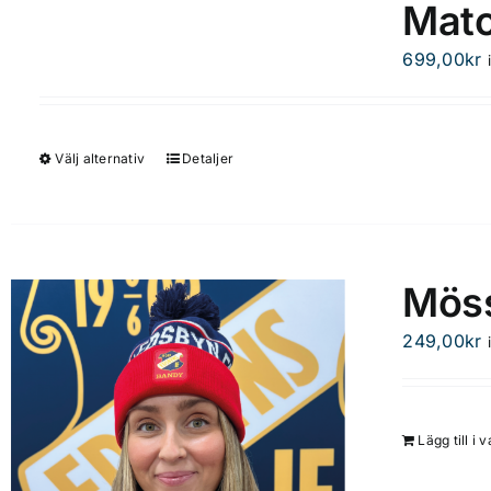
Matc
699,00
kr
Välj alternativ
Detaljer
Den
här
produkten
har
flera
Möss
varianter.
De
249,00
kr
olika
alternativen
kan
Lägg till i 
väljas
på