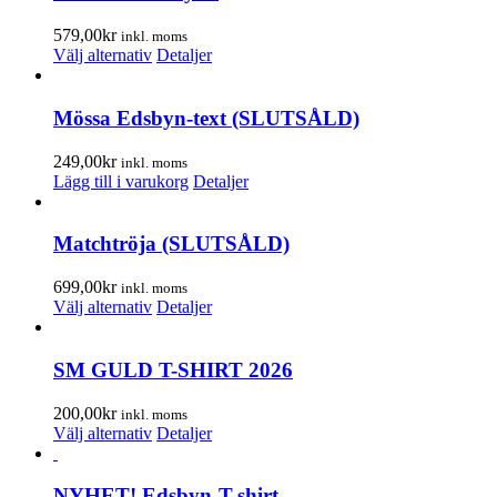
väljas
flera
på
varianter.
579,00
kr
inkl. moms
produktsidan
De
Den
Välj alternativ
Detaljer
olika
här
alternativen
produkten
kan
har
Mössa Edsbyn-text (SLUTSÅLD)
väljas
flera
på
varianter.
249,00
kr
inkl. moms
produktsidan
De
Lägg till i varukorg
Detaljer
olika
alternativen
kan
Matchtröja (SLUTSÅLD)
väljas
på
699,00
kr
inkl. moms
produktsidan
Den
Välj alternativ
Detaljer
här
produkten
har
SM GULD T-SHIRT 2026
flera
varianter.
200,00
kr
inkl. moms
De
Den
Välj alternativ
Detaljer
olika
här
alternativen
produkten
kan
har
NYHET! Edsbyn-T-shirt