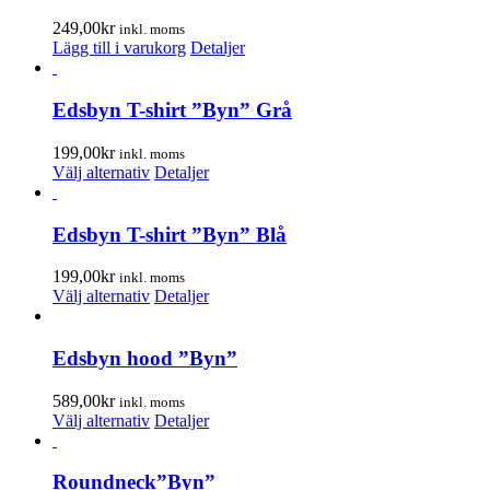
249,00
kr
inkl. moms
Lägg till i varukorg
Detaljer
Edsbyn T-shirt ”Byn” Grå
199,00
kr
inkl. moms
Den
Välj alternativ
Detaljer
här
produkten
har
Edsbyn T-shirt ”Byn” Blå
flera
varianter.
199,00
kr
inkl. moms
De
Den
Välj alternativ
Detaljer
olika
här
alternativen
produkten
kan
har
Edsbyn hood ”Byn”
väljas
flera
på
varianter.
589,00
kr
inkl. moms
produktsidan
De
Den
Välj alternativ
Detaljer
olika
här
alternativen
produkten
kan
har
Roundneck”Byn”