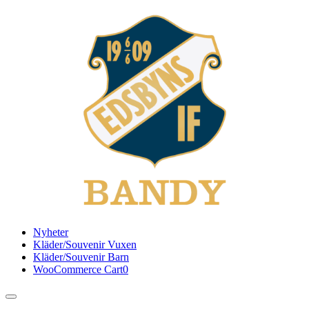
Fortsätt
till
innehållet
Nyheter
Kläder/Souvenir Vuxen
Kläder/Souvenir Barn
WooCommerce Cart
0
Toggle