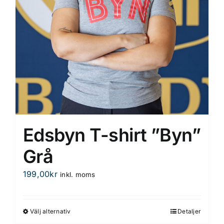
Edsbyn T-shirt ”Byn”
Grå
199,00
kr
inkl. moms
Välj alternativ
Detaljer
Den