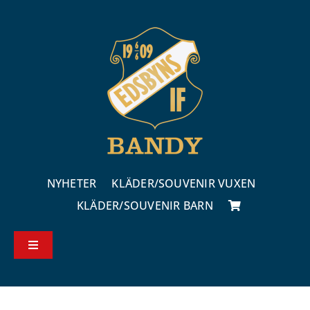
Fortsätt
till
innehållet
NYHETER
KLÄDER/SOUVENIR VUXEN
KLÄDER/SOUVENIR BARN
Toggle
Navigation
Köp – & leveransvillkor