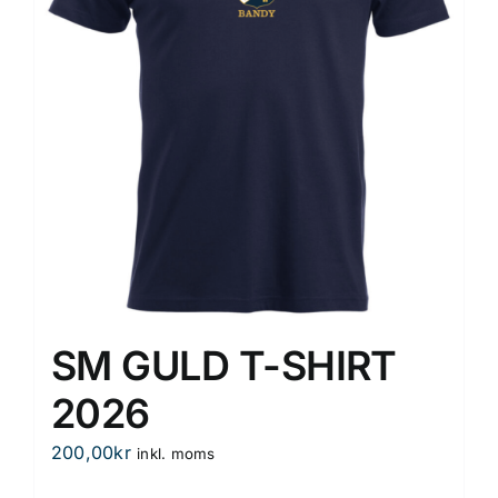
kan
väljas
på
produktsidan
SM GULD T-SHIRT
2026
200,00
kr
inkl. moms