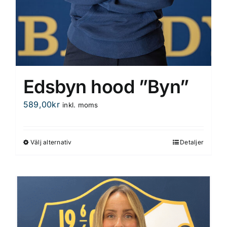
Edsbyn hood ”Byn”
589,00
kr
inkl. moms
Välj alternativ
Detaljer
Den
här
produkten
har
flera
varianter.
De