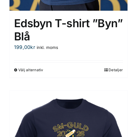
Edsbyn T-shirt ”Byn”
Blå
199,00
kr
inkl. moms
Välj alternativ
Detaljer
Den
här
produkten
har
flera
varianter.
De
olika
alternativen