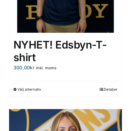
NYHET! Edsbyn-T-
shirt
300,00
kr
inkl. moms
Välj alternativ
Detaljer
Den
här
produkten
har
flera
varianter.