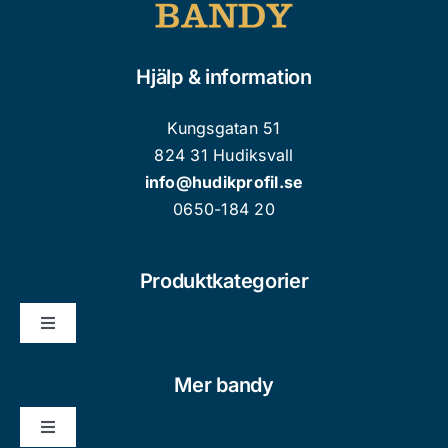
Hjälp & information
Kungsgatan 51
824 31 Hudiksvall
info@hudikprofil.se
0650-184 20
Produktkategorier
Toggle
Navigation
Nyheter
Mer bandy
Toggle
Kläder/Souvenir Vuxen