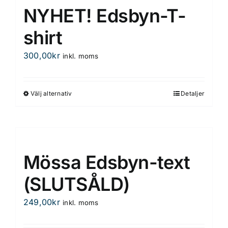
har
NYHET! Edsbyn-T-
flera
varianter.
shirt
De
300,00
kr
inkl. moms
olika
alternativen
kan
Välj alternativ
Detaljer
Den
väljas
här
på
produkten
produktsidan
har
flera
Mössa Edsbyn-text
varianter.
De
(SLUTSÅLD)
olika
249,00
kr
inkl. moms
alternativen
kan