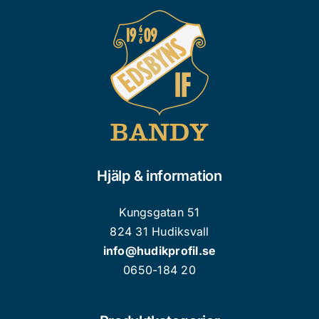
olika
alternativen
kan
väljas
på
produktsidan
Hjälp & information
Kungsgatan 51
824 31 Hudiksvall
info@hudikprofil.se
0650-184 20