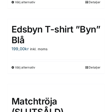
Välj alternativ
Detaljer
Den
här
produkten
har
Edsbyn T-shirt ”Byn”
flera
varianter.
Blå
De
199,00
kr
inkl. moms
olika
alternativen
kan
Välj alternativ
Detaljer
Den
väljas
här
på
produkten
produktsidan
har
flera
Matchtröja
varianter.
De
(SLUTSÅLD)