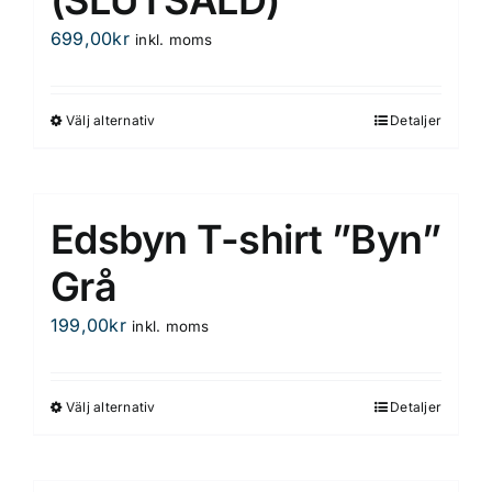
olika
699,00
kr
inkl. moms
alternativen
kan
väljas
Välj alternativ
Detaljer
Den
på
här
produktsidan
produkten
har
Edsbyn T-shirt ”Byn”
flera
varianter.
Grå
De
199,00
kr
inkl. moms
olika
alternativen
kan
Välj alternativ
Detaljer
Den
väljas
här
på
produkten
produktsidan