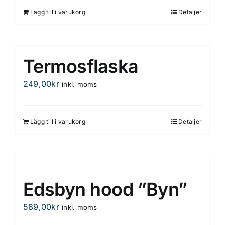
väljas
Lägg till i varukorg
Detaljer
på
produktsidan
Termosflaska
249,00
kr
inkl. moms
Lägg till i varukorg
Detaljer
Edsbyn hood ”Byn”
589,00
kr
inkl. moms