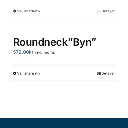
Välj alternativ
Detaljer
Den
här
produkten
har
Roundneck”Byn”
flera
varianter.
579,00
kr
inkl. moms
De
olika
alternativen
Välj alternativ
Detaljer
Den
kan
här
väljas
produkten
på
har
produktsidan
flera
varianter.
De