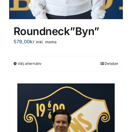
Roundneck”Byn”
579,00
kr
inkl. moms
Välj alternativ
Detaljer
Den
här
produkten
har
flera
varianter.
De
olika
alternativen