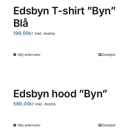
har
Edsbyn T-shirt ”Byn”
flera
varianter.
Blå
De
199,00
kr
inkl. moms
olika
alternativen
kan
Välj alternativ
Detaljer
Den
väljas
här
på
produkten
produktsidan
har
flera
Edsbyn hood ”Byn”
varianter.
De
589,00
kr
inkl. moms
olika
alternativen
kan
Välj alternativ
Detaljer
Den