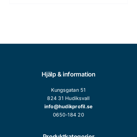
väljas
här
på
produkten
produktsidan
har
flera
varianter.
De
olika
alternativen
kan
Hjälp & information
väljas
på
Kungsgatan 51
produktsidan
824 31 Hudiksvall
info@hudikprofil.se
0650-184 20
Produktkategorier