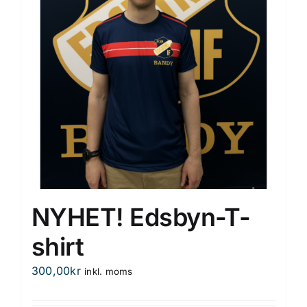
kan
väljas
på
produktsidan
NYHET! Edsbyn-T-
shirt
300,00
kr
inkl. moms