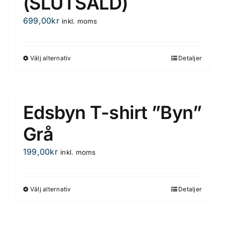
(SLUTSÅLD)
699,00
kr
inkl. moms
Välj alternativ
Detaljer
Den
här
produkten
har
Edsbyn T-shirt ”Byn”
flera
varianter.
Grå
De
199,00
kr
inkl. moms
olika
alternativen
kan
Välj alternativ
Detaljer
Den
väljas
här
på
produkten
produktsidan