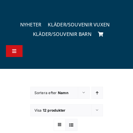
Fortsätt
till
innehållet
NYHETER
KLÄDER/SOUVENIR VUXEN
KLÄDER/SOUVENIR BARN
Toggle
Navigation
Köp – & leveransvillkor
Kontakta oss
Sortera efter
Namn
Om butiken
Visa
12 produkter
Integritetsspolicy