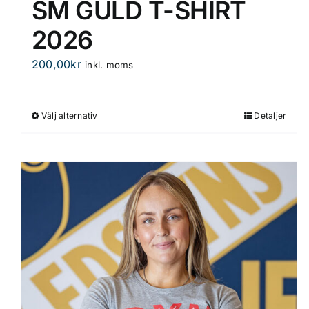
SM GULD T-SHIRT
2026
200,00
kr
inkl. moms
Välj alternativ
Detaljer
Den
här
produkten
har
flera
varianter.
De
olika
alternativen
kan
väljas