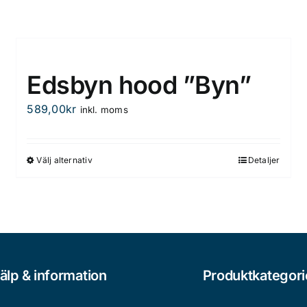
Edsbyn hood ”Byn”
589,00
kr
inkl. moms
Välj alternativ
Detaljer
Den
här
produkten
har
flera
varianter.
De
älp & information
Produktkategori
olika