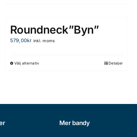
Roundneck”Byn”
579,00
kr
inkl. moms
Välj alternativ
Detaljer
Den
här
produkten
har
flera
varianter.
De
olika
er
Mer bandy
alternativen