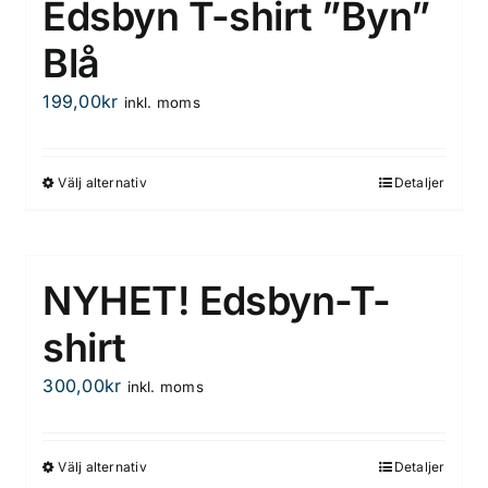
Edsbyn T-shirt ”Byn”
Blå
199,00
kr
inkl. moms
Välj alternativ
Detaljer
Den
här
produkten
har
NYHET! Edsbyn-T-
flera
varianter.
shirt
De
300,00
kr
inkl. moms
olika
alternativen
kan
Välj alternativ
Detaljer
Den
väljas