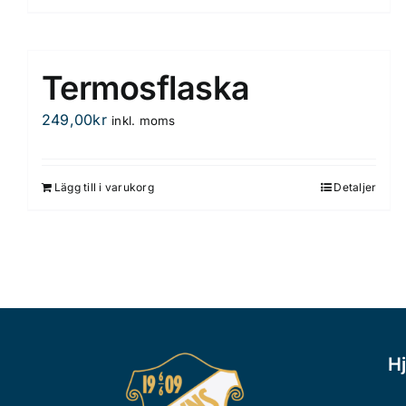
här
produkten
har
Termosflaska
flera
varianter.
249,00
kr
inkl. moms
De
olika
alternativen
Lägg till i varukorg
Detaljer
kan
väljas
på
produktsidan
Hj