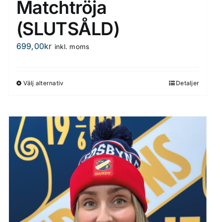
Matchtröja
(SLUTSÅLD)
699,00
kr
inkl. moms
Välj alternativ
Detaljer
Den
här
produkten
har
flera
varianter.
De
olika
alternativen
kan
väljas