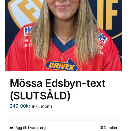
på
produktsidan
Mössa Edsbyn-text
(SLUTSÅLD)
249,00
kr
inkl. moms
Lägg till i varukorg
Detaljer