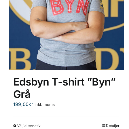
på
produktsidan
Edsbyn T-shirt ”Byn”
Grå
199,00
kr
inkl. moms
Välj alternativ
Detaljer
Den