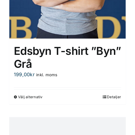
Edsbyn T-shirt ”Byn”
Grå
199,00
kr
inkl. moms
Välj alternativ
Detaljer
Den
här
produkten
har
flera