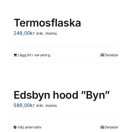
produktsidan
Termosflaska
249,00
kr
inkl. moms
Lägg till i varukorg
Detaljer
Edsbyn hood ”Byn”
589,00
kr
inkl. moms
Välj alternativ
Detaljer
Den