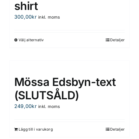
shirt
300,00
kr
inkl. moms
Välj alternativ
Detaljer
Den
här
produkten
har
flera
Mössa Edsbyn-text
varianter.
De
(SLUTSÅLD)
olika
249,00
kr
inkl. moms
alternativen
kan
väljas
Lägg till i varukorg
Detaljer
på