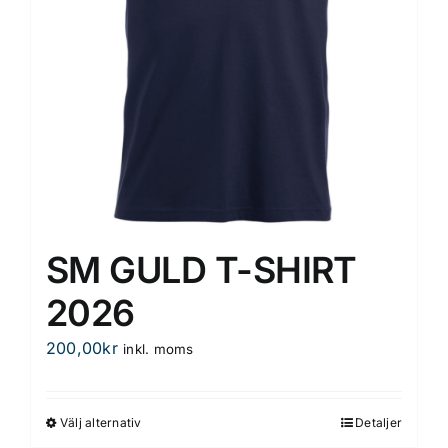
SM GULD T-SHIRT
2026
200,00
kr
inkl. moms
Välj alternativ
Detaljer
Den