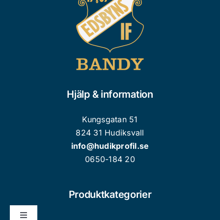
väljas
på
produktsidan
Hjälp & information
Kungsgatan 51
824 31 Hudiksvall
info@hudikprofil.se
0650-184 20
Produktkategorier
Toggle