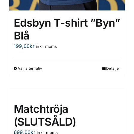
Edsbyn T-shirt ”Byn”
Blå
199,00
kr
inkl. moms
Välj alternativ
Detaljer
Den
här
produkten
har
flera
Matchtröja
varianter.
De
(SLUTSÅLD)
olika
699,00
kr
inkl. moms
alternativen