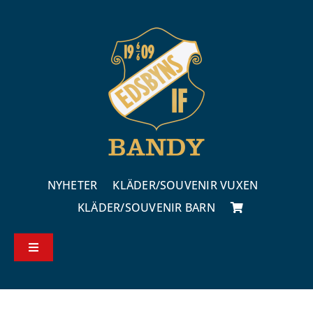
Fortsätt
till
innehållet
NYHETER
KLÄDER/SOUVENIR VUXEN
KLÄDER/SOUVENIR BARN
Toggle
Navigation
Köp – & leveransvillkor