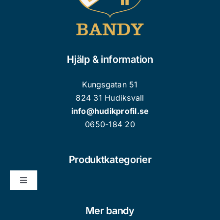
Hjälp & information
Kungsgatan 51
824 31 Hudiksvall
info@hudikprofil.se
0650-184 20
Produktkategorier
Toggle
Navigation
Nyheter
Mer bandy