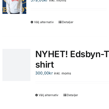
inkl. moms
olika
alternativen
kan
Välj alternativ
Detaljer
Den
väljas
här
på
produkten
produktsidan
har
flera
NYHET! Edsbyn-T
varianter.
shirt
De
olika
300,00
kr
inkl. moms
alternativen
kan
väljas
på
Välj alternativ
Detaljer
Den
produktsidan
här
produkten