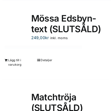
har
flera
Mössa Edsbyn-
varianter.
text (SLUTSÅLD)
De
olika
249,00
kr
inkl. moms
alternativen
kan
väljas
på
Lägg till i
Detaljer
varukorg
produktsidan
Matchtröja
(SLUTSÅLD)