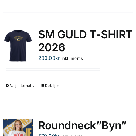
SM GULD T-SHIRT
2026
200,00
kr
inkl. moms
Välj alternativ
Detaljer
Den
här
produkten
har
flera
Roundneck”Byn”
varianter.
De
579,00
kr