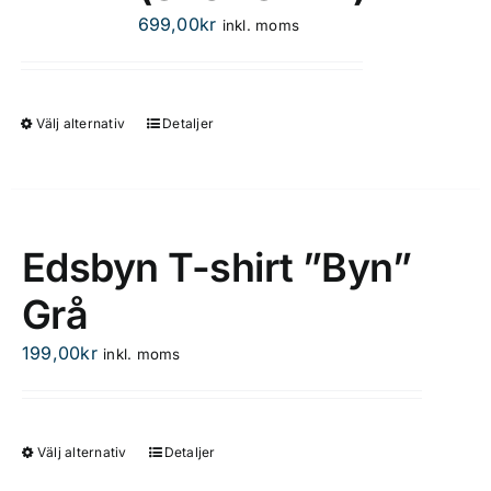
699,00
kr
inkl. moms
Välj alternativ
Detaljer
Den
här
produkten
har
flera
Edsbyn T-shirt ”Byn”
varianter.
Grå
De
olika
199,00
kr
inkl. moms
alternativen
kan
väljas
på
Välj alternativ
Detaljer
Den
produktsidan
här