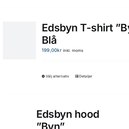
produkten
har
flera
Edsbyn T-shirt ”B
varianter.
Blå
De
olika
199,00
kr
inkl. moms
alternativen
kan
väljas
på
Välj alternativ
Detaljer
Den
produktsidan
här
produkten
har
flera
Edsbyn hood
varianter.
”Byn”
De