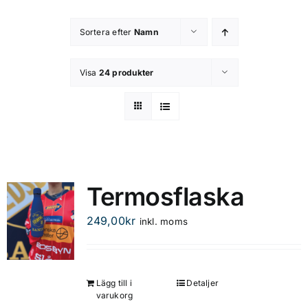
Kontakta oss
Sortera efter
Namn
Om butiken
Visa
24 produkter
Integritetsspolicy
Termosflaska
249,00
kr
inkl. moms
Lägg till i
Detaljer
varukorg