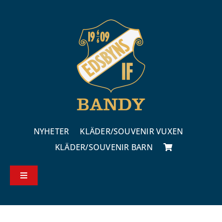
Fortsätt
till
innehållet
NYHETER
KLÄDER/SOUVENIR VUXEN
KLÄDER/SOUVENIR BARN
Toggle
Navigation
Köp – & leveransvillkor