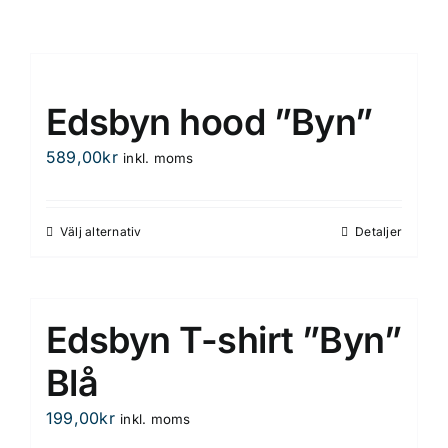
Edsbyn hood ”Byn”
589,00
kr
inkl. moms
Välj alternativ
Detaljer
Den
här
produkten
har
Edsbyn T-shirt ”Byn”
flera
varianter.
Blå
De
199,00
kr
inkl. moms
olika