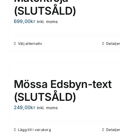
De
(SLUTSÅLD)
olika
699,00
kr
inkl. moms
alternativen
kan
väljas
Välj alternativ
Detaljer
Den
på
här
produktsidan
produkten
har
flera
Mössa Edsbyn-text
varianter.
De
(SLUTSÅLD)
olika
249,00
kr
inkl. moms
alternativen
kan
väljas
Lägg till i varukorg
Detaljer
på