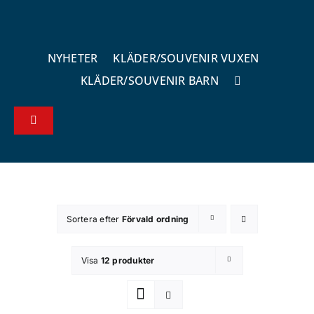
Fortsätt
till
innehållet
NYHETER
KLÄDER/SOUVENIR VUXEN
KLÄDER/SOUVENIR BARN
Toggle
Navigation
Köp – & leveransvillkor
Kontakta oss
Sortera efter
Förvald ordning
Om butiken
Visa
12 produkter
Integritetsspolicy