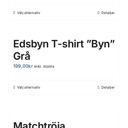
alternativen
kan
Välj alternativ
Detaljer
Den
väljas
här
på
produkten
produktsidan
har
Edsbyn T-shirt ”Byn”
flera
varianter.
Grå
De
199,00
kr
inkl. moms
olika
alternativen
kan
Välj alternativ
Detaljer
Den
väljas
här
på
produkten
produktsidan
har
flera
Matchtröja
varianter.