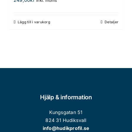
inkl. moms
De
olika
alternativen
Lägg till i varukorg
Detaljer
kan
väljas
på
produktsidan
Hjälp & information
Kungsgatan 51
824 31 Hudiksvall
info@hudikprofil.se