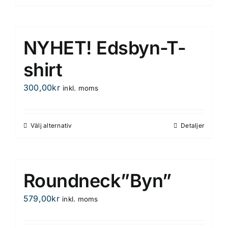
produktsidan
NYHET! Edsbyn-T-
shirt
300,00
kr
inkl. moms
Välj alternativ
Detaljer
Den
här
produkten
har
Roundneck”Byn”
flera
varianter.
579,00
kr
inkl. moms
De
olika