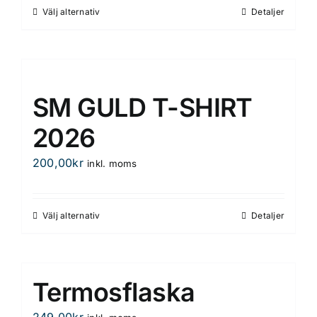
alternativen
Välj alternativ
Detaljer
Den
kan
här
väljas
produkten
på
har
produktsidan
flera
SM GULD T-SHIRT
varianter.
De
2026
olika
200,00
kr
inkl. moms
alternativen
kan
väljas
Välj alternativ
Detaljer
Den
på
här
produktsidan
produkten
har
Termosflaska
flera
varianter.
249,00
kr