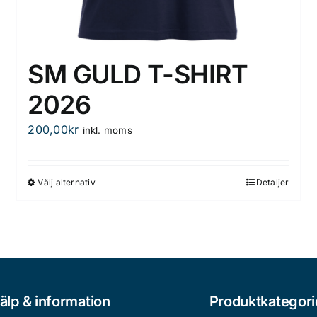
SM GULD T-SHIRT
2026
200,00
kr
inkl. moms
Välj alternativ
Detaljer
Den
här
produkten
har
flera
varianter.
De
älp & information
Produktkategori