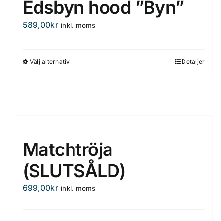
Edsbyn hood ”Byn”
589,00
kr
inkl. moms
Välj alternativ
Detaljer
Den
här
produkten
har
flera
varianter.
De
Matchtröja
olika
(SLUTSÅLD)
alternativen
kan
699,00
kr
inkl. moms
väljas
på