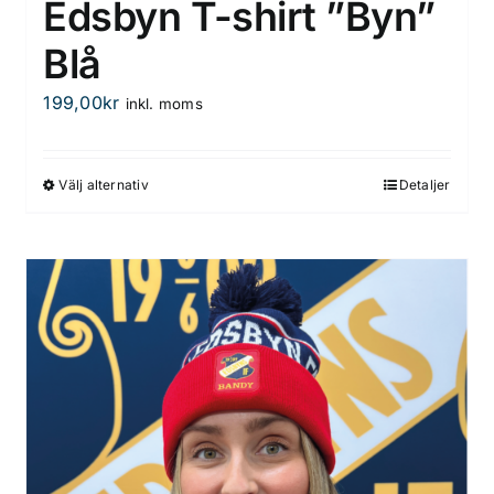
Edsbyn T-shirt ”Byn”
Blå
199,00
kr
inkl. moms
Välj alternativ
Detaljer
Den
här
produkten
har
flera
varianter.
De
olika
alternativen
kan
väljas