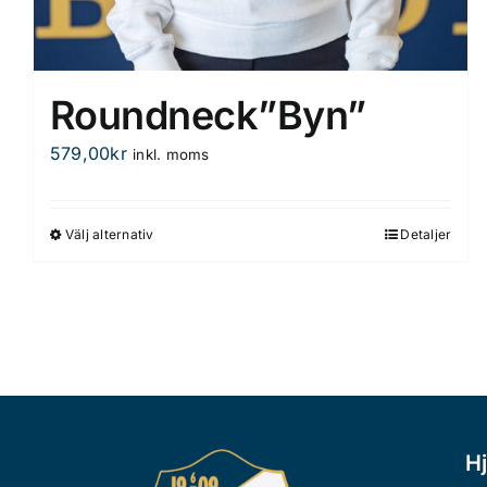
Roundneck”Byn”
579,00
kr
inkl. moms
Välj alternativ
Detaljer
Den
här
produkten
har
flera
varianter.
De
olika
Hj
alternativen