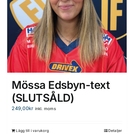
på
produktsidan
Mössa Edsbyn-text
(SLUTSÅLD)
249,00
kr
inkl. moms
Lägg till i varukorg
Detaljer