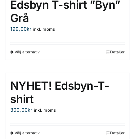
Edsbyn T-shirt ”Byn”
Grå
199,00
kr
inkl. moms
Välj alternativ
Detaljer
Den
här
produkten
har
NYHET! Edsbyn-T-
flera
varianter.
shirt
De
300,00
kr
inkl. moms
olika
alternativen
kan
Välj alternativ
Detaljer
Den
väljas