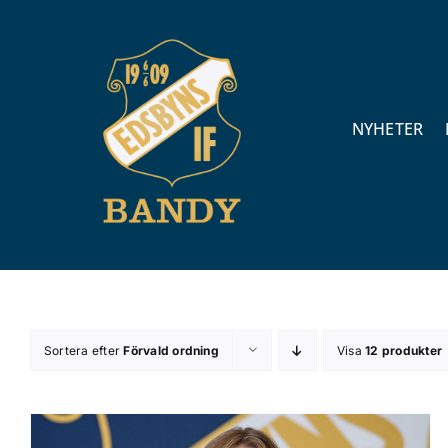
Fortsätt
till
innehållet
NYHETER
Sortera efter
Förvald ordning
Visa
12 produkter