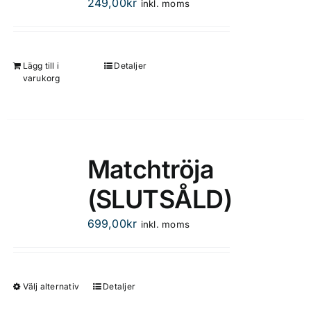
249,00
kr
inkl. moms
alternativen
kan
väljas
på
Lägg till i
Detaljer
varukorg
produktsidan
Matchtröja
(SLUTSÅLD)
699,00
kr
inkl. moms
Välj alternativ
Detaljer
Den
här