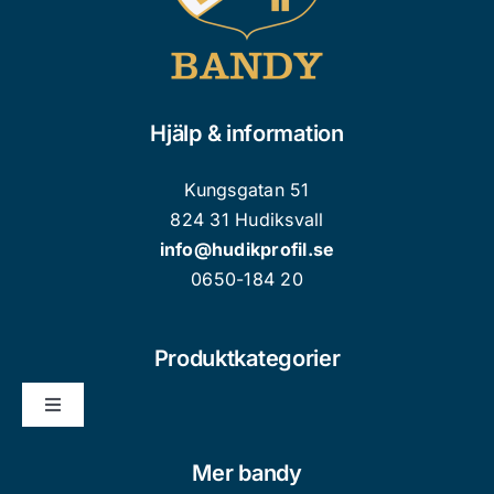
Hjälp & information
Kungsgatan 51
824 31 Hudiksvall
info@hudikprofil.se
0650-184 20
Produktkategorier
Toggle
Navigation
Nyheter
Mer bandy