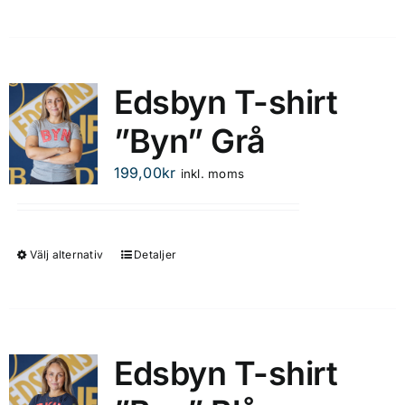
Edsbyn T-shirt
”Byn” Grå
199,00
kr
inkl. moms
Välj alternativ
Detaljer
Den
här
produkten
har
flera
Edsbyn T-shirt
varianter.
De