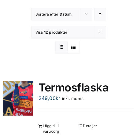
Kontakta oss
Sortera efter
Datum
Om butiken
Visa
12 produkter
Integritetsspolicy
Termosflaska
249,00
kr
inkl. moms
Lägg till i
Detaljer
varukorg