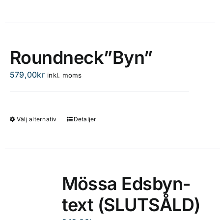
produktsidan
här
produkten
har
flera
Roundneck”Byn”
varianter.
De
579,00
kr
inkl. moms
olika
alternativen
kan
Välj alternativ
Detaljer
Den
väljas
här
på
produkten
produktsidan
har
flera
Mössa Edsbyn-
varianter.
text (SLUTSÅLD)
De
olika