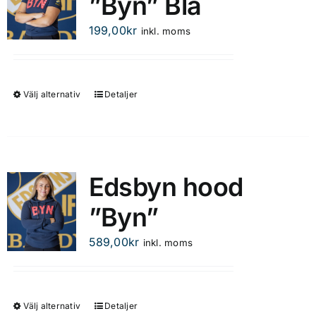
”Byn” Blå
olika
199,00
kr
inkl. moms
alternativen
kan
väljas
på
Välj alternativ
Detaljer
Den
produktsidan
här
produkten
har
flera
Edsbyn hood
varianter.
”Byn”
De
olika
589,00
kr
inkl. moms
alternativen
kan
väljas
på
Välj alternativ
Detaljer
Den