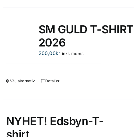
produkten
har
flera
SM GULD T-SHIRT
varianter.
2026
De
olika
200,00
kr
inkl. moms
alternativen
kan
väljas
på
Välj alternativ
Detaljer
Den
produktsidan
här
produkten
har
flera
NYHET! Edsbyn-T-
varianter.
shirt
De