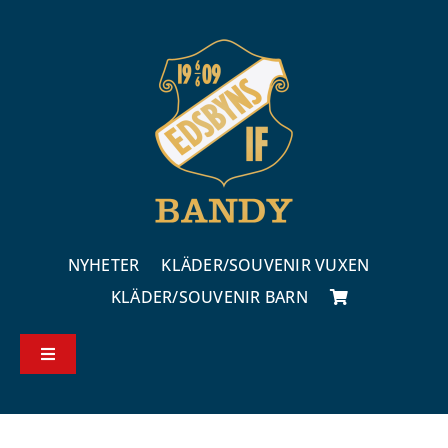
Fortsätt
till
innehållet
NYHETER
KLÄDER/SOUVENIR VUXEN
KLÄDER/SOUVENIR BARN
Toggle
Navigation
Köp – & leveransvillkor