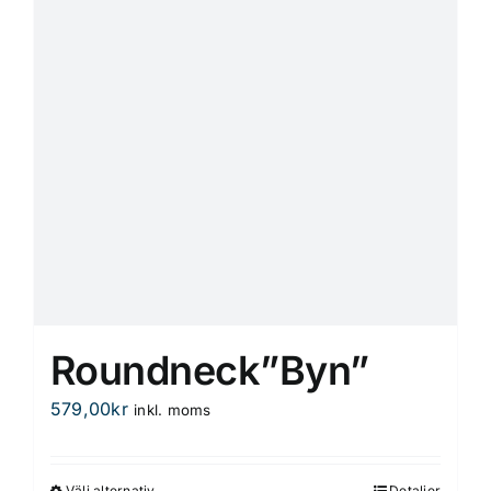
alternativen
kan
väljas
på
produktsidan
Roundneck”Byn”
579,00
kr
inkl. moms
Välj alternativ
Detaljer