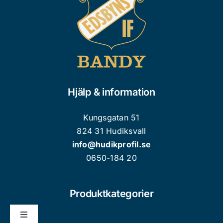
väljas
på
produktsidan
Hjälp & information
Kungsgatan 51
824 31 Hudiksvall
info@hudikprofil.se
0650-184 20
Produktkategorier
Toggle