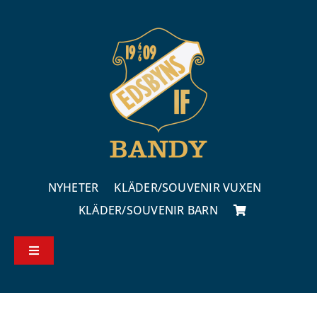
Fortsätt
till
innehållet
NYHETER
KLÄDER/SOUVENIR VUXEN
KLÄDER/SOUVENIR BARN
Toggle
Navigation
Köp – & leveransvillkor