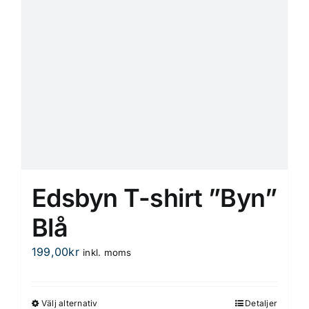
väljas
på
produktsidan
Edsbyn T-shirt ”Byn”
Blå
199,00
kr
inkl. moms
Välj alternativ
Detaljer
Den