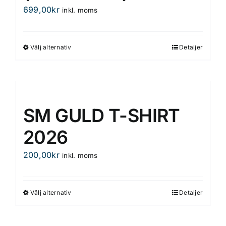
699,00
kr
inkl. moms
Välj alternativ
Detaljer
Den
här
produkten
har
flera
SM GULD T-SHIRT
varianter.
De
2026
olika
200,00
kr
inkl. moms
alternativen
kan
väljas
Välj alternativ
Detaljer
Den
på
här
produktsidan
produkten