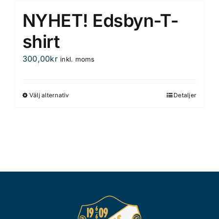
har
NYHET! Edsbyn-T-
flera
varianter.
shirt
De
300,00
kr
inkl. moms
olika
alternativen
kan
Välj alternativ
Detaljer
Den
väljas
här
på
produkten
produktsidan
har
flera
varianter.
De
olika
alternativen
kan