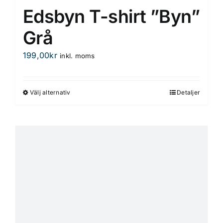
Edsbyn T-shirt ”Byn”
Grå
199,00
kr
inkl. moms
Välj alternativ
Detaljer
Den
här
produkten
har
flera
varianter.
De
olika
alternativen
kan