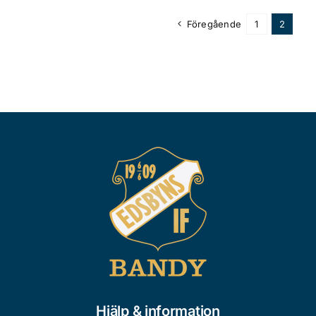
Föregående
1
2
Hjälp & information