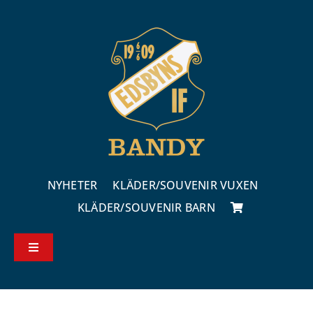
Fortsätt
till
innehållet
NYHETER
KLÄDER/SOUVENIR VUXEN
KLÄDER/SOUVENIR BARN
Toggle
Navigation
Köp – & leveransvillkor