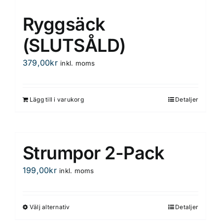
Ryggsäck
(SLUTSÅLD)
379,00
kr
inkl. moms
Lägg till i varukorg
Detaljer
Strumpor 2-Pack
199,00
kr
inkl. moms
Välj alternativ
Detaljer
Den