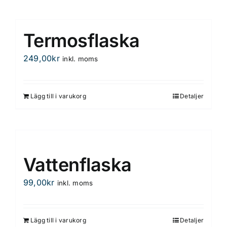
här
produkten
har
Termosflaska
flera
varianter.
249,00
kr
inkl. moms
De
olika
alternativen
Lägg till i varukorg
Detaljer
kan
väljas
på
produktsidan
Vattenflaska
99,00
kr
inkl. moms
Lägg till i varukorg
Detaljer