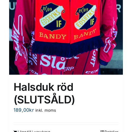
Halsduk röd
(SLUTSÅLD)
189,00
kr
inkl. moms
Lägg till i varukorg
Detaljer