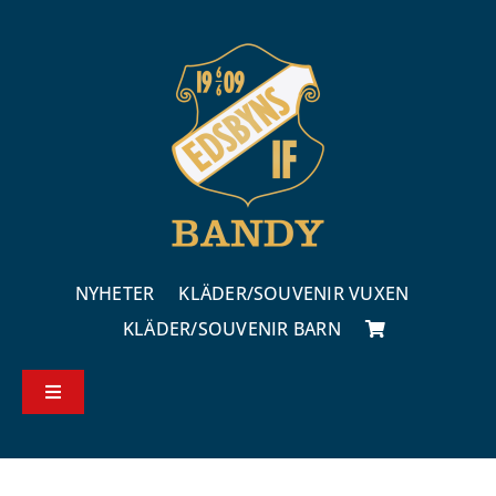
Fortsätt
till
innehållet
NYHETER
KLÄDER/SOUVENIR VUXEN
KLÄDER/SOUVENIR BARN
Toggle
Navigation
Köp – & leveransvillkor