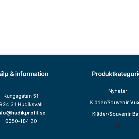
kan
väljas
på
produktsidan
älp & information
Produktkategori
Nyheter
Kungsgatan 51
Kläder/Souvenir Vu
824 31 Hudiksvall
nfo@hudikprofil.se
Kläder/Souvenir Ba
0650-184 20