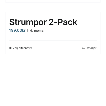
Strumpor 2-Pack
199,00
kr
inkl. moms
Välj alternativ
Detaljer
Den
här
produkten
har
flera
varianter.
De
olika
alternativen