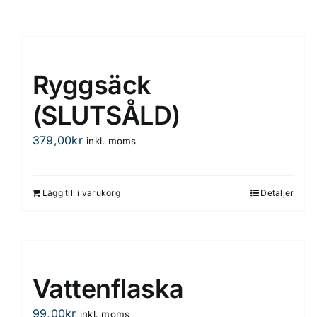
Ryggsäck
(SLUTSÅLD)
379,00
kr
inkl. moms
Lägg till i varukorg
Detaljer
Vattenflaska
99,00
kr
inkl. moms