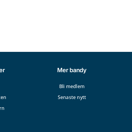
er
Mer bandy
Bli medlem
xen
Senaste nytt
rn