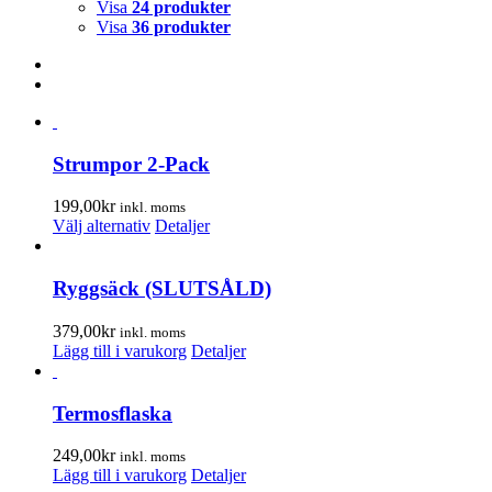
Visa
24 produkter
Visa
36 produkter
Strumpor 2-Pack
199,00
kr
inkl. moms
Den
Välj alternativ
Detaljer
här
produkten
har
Ryggsäck (SLUTSÅLD)
flera
varianter.
379,00
kr
inkl. moms
De
Lägg till i varukorg
Detaljer
olika
alternativen
kan
Termosflaska
väljas
på
249,00
kr
inkl. moms
produktsidan
Lägg till i varukorg
Detaljer