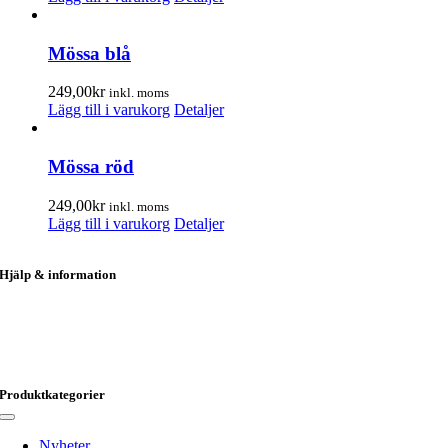
Mössa blå
249,00
kr
inkl. moms
Lägg till i varukorg
Detaljer
Mössa röd
249,00
kr
inkl. moms
Lägg till i varukorg
Detaljer
Hjälp & information
Kungsgatan 51
824 31 Hudiksvall
info@hudikprofil.se
0650-184 20
Produktkategorier
Toggle
Navigation
Nyheter