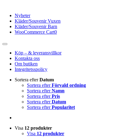
Fortsätt
till
Nyheter
innehållet
Kläder/Souvenir Vuxen
Kläder/Souvenir Barn
WooCommerce Cart
0
Toggle
Navigation
Köp – & leveransvillkor
Kontakta oss
Om butiken
Integritetsspolicy
Sortera efter
Datum
Sortera efter
Förvald ordning
Sortera efter
Namn
Sortera efter
Pris
Sortera efter
Datum
Sortera efter
Popularitet
Visa
12 produkter
Visa
12 produkter