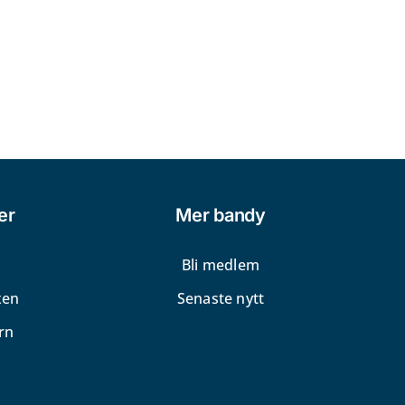
er
Mer bandy
Bli medlem
xen
Senaste nytt
rn