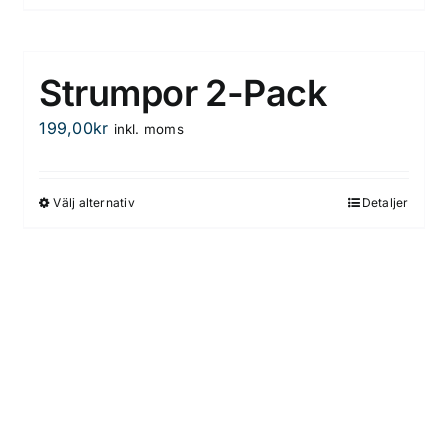
Strumpor 2-Pack
199,00
kr
inkl. moms
Välj alternativ
Detaljer
Den
här
produkten
har
flera
varianter.
De
olika
alternativen