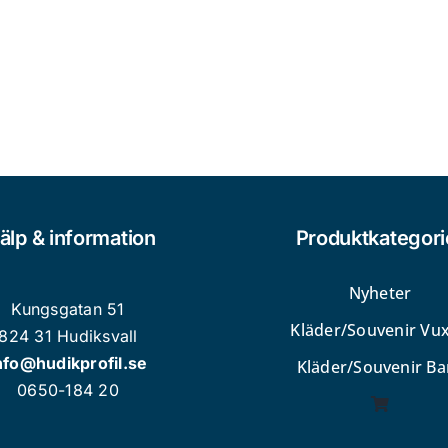
kan
väljas
på
produktsidan
älp & information
Produktkategori
Nyheter
Kungsgatan 51
Kläder/Souvenir Vu
824 31 Hudiksvall
nfo@hudikprofil.se
Kläder/Souvenir Ba
0650-184 20