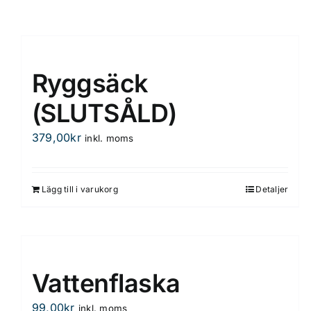
Ryggsäck
(SLUTSÅLD)
379,00
kr
inkl. moms
Lägg till i varukorg
Detaljer
Vattenflaska
99,00
kr
inkl. moms