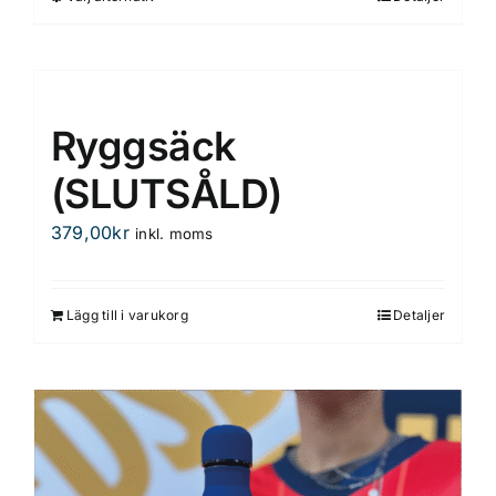
Den
här
produkten
har
flera
Ryggsäck
varianter.
De
(SLUTSÅLD)
olika
379,00
kr
inkl. moms
alternativen
kan
väljas
Lägg till i varukorg
Detaljer
på
produktsidan