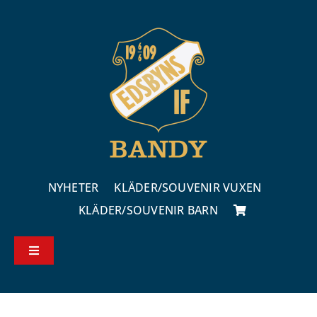
Fortsätt
till
innehållet
NYHETER
KLÄDER/SOUVENIR VUXEN
KLÄDER/SOUVENIR BARN
Toggle
Navigation
Köp – & leveransvillkor