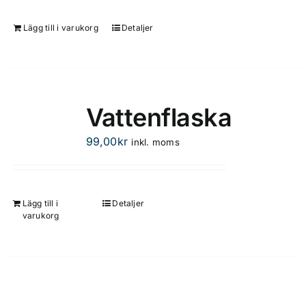
alternativen
kan
Lägg till i varukorg
Detaljer
väljas
på
produktsidan
Vattenflaska
99,00
kr
inkl. moms
Lägg till i
Detaljer
varukorg