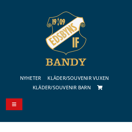
Fortsätt
till
innehållet
NYHETER
KLÄDER/SOUVENIR VUXEN
KLÄDER/SOUVENIR BARN
Toggle
Navigation
Köp – & leveransvillkor