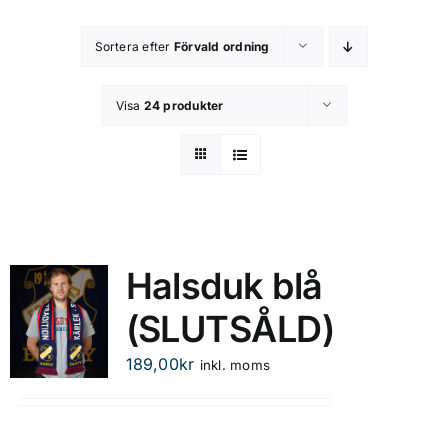
Kontakta oss
Sortera efter
Förvald ordning
Om butiken
Visa
24 produkter
Integritetsspolicy
Halsduk blå
(SLUTSÅLD)
189,00
kr
inkl. moms