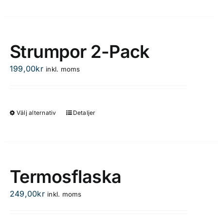
Strumpor 2-Pack
199,00
kr
inkl. moms
Välj alternativ
Detaljer
Den
här
produkten
har
flera
Termosflaska
varianter.
De
249,00
kr
inkl. moms
olika