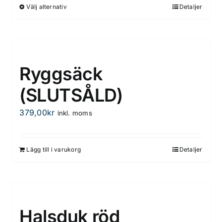
Välj alternativ
Detaljer
Den
här
produkten
har
flera
Ryggsäck
varianter.
De
(SLUTSÅLD)
olika
379,00
kr
inkl. moms
alternativen
kan
väljas
Lägg till i varukorg
Detaljer
på
produktsidan
Halsduk röd