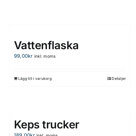
Vattenflaska
99,00
kr
inkl. moms
Lägg till i varukorg
Detaljer
Keps trucker
189,00
kr
inkl. moms