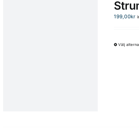
Stru
199,00
kr
Välj alterna