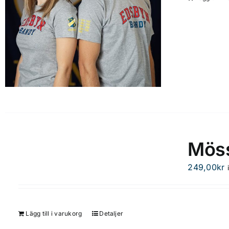
Möss
249,00
kr
Lägg till i varukorg
Detaljer