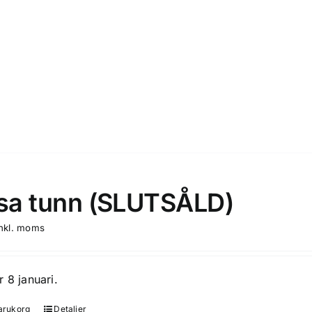
a tunn (SLUTSÅLD)
inkl. moms
r 8 januari.
varukorg
Detaljer