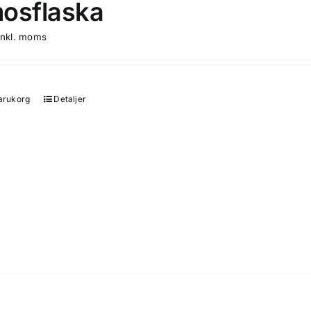
osflaska
inkl. moms
varukorg
Detaljer