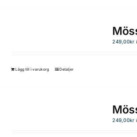
Möss
249,00
kr
Lägg till i varukorg
Detaljer
Möss
249,00
kr