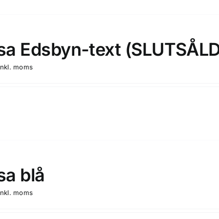
a Edsbyn-text (SLUTSÅLD
inkl. moms
a blå
inkl. moms