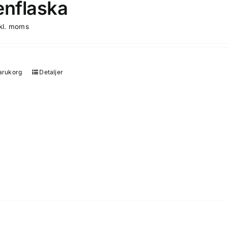
enflaska
nkl. moms
varukorg
Detaljer