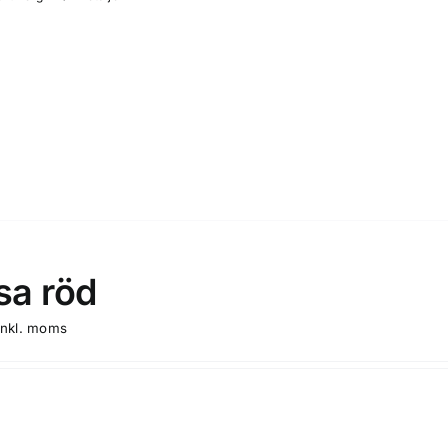
a röd
inkl. moms