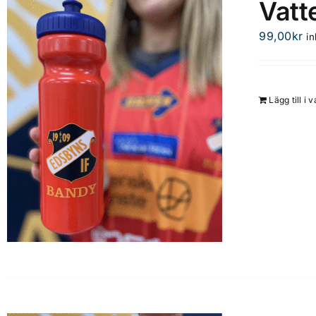
Vatt
99,00
kr
i
Lägg till i 