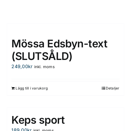
Mössa Edsbyn-text
(SLUTSÅLD)
249,00
kr
inkl. moms
Lägg till i varukorg
Detaljer
Keps sport
189,00
kr
inkl. moms