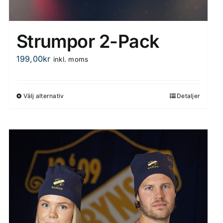
Strumpor 2-Pack
199,00
kr
inkl. moms
Välj alternativ
Detaljer
Den
här
produkten
har
flera
varianter.
De
olika
alternativen
kan