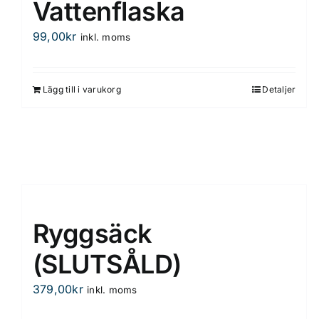
Vattenflaska
99,00
kr
inkl. moms
Lägg till i varukorg
Detaljer
Ryggsäck
(SLUTSÅLD)
379,00
kr
inkl. moms