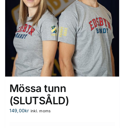
väljas
på
produktsidan
Mössa tunn
(SLUTSÅLD)
149,00
kr
inkl. moms