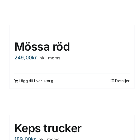
Mössa röd
249,00
kr
inkl. moms
Lägg till i varukorg
Detaljer
Keps trucker
189,00
kr
inkl. moms