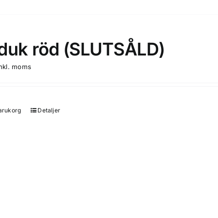
duk röd (SLUTSÅLD)
inkl. moms
varukorg
Detaljer