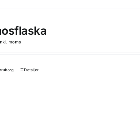
osflaska
inkl. moms
varukorg
Detaljer