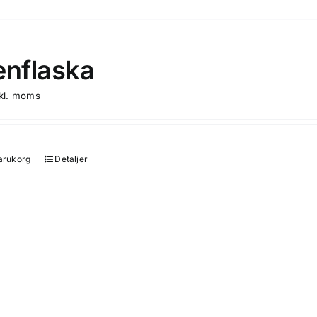
enflaska
nkl. moms
varukorg
Detaljer