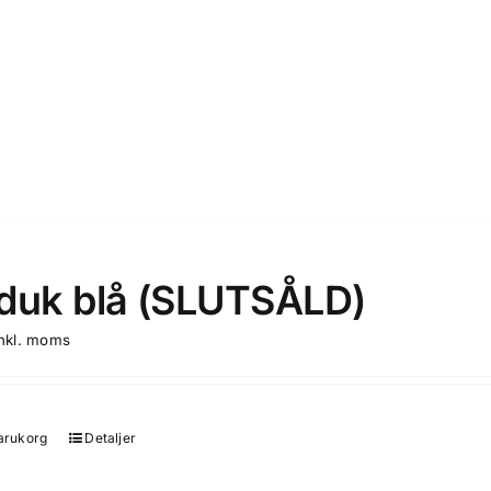
duk blå (SLUTSÅLD)
inkl. moms
varukorg
Detaljer