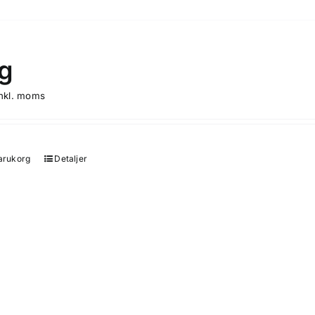
g
inkl. moms
varukorg
Detaljer