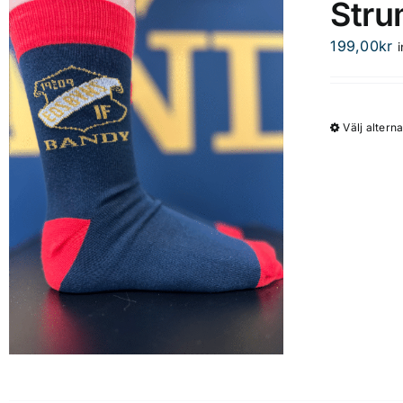
Stru
199,00
kr
Välj alterna