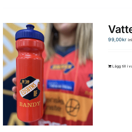
Vatt
99,00
kr
i
Lägg till i 