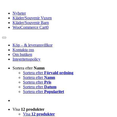
Fortsätt
till
Nyheter
innehållet
Kläder/Souvenir Vuxen
Kläder/Souvenir Barn
WooCommerce Cart
0
Toggle
Navigation
Köp – & leveransvillkor
Kontakta oss
Om butiken
Integritetsspolicy
Sortera efter
Namn
Sortera efter
Förvald ordning
Sortera efter
Namn
Sortera efter
Pris
Sortera efter
Datum
Sortera efter
Popularitet
Visa
12 produkter
Visa
12 produkter