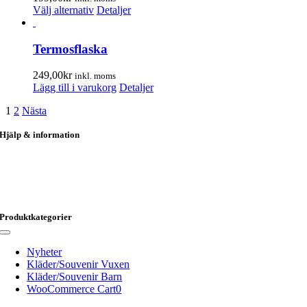
Den
Välj alternativ
Detaljer
här
produkten
har
Termosflaska
flera
varianter.
249,00
kr
inkl. moms
De
Lägg till i varukorg
Detaljer
olika
alternativen
1
2
Nästa
kan
väljas
Hjälp & information
på
produktsidan
Kungsgatan 51
824 31 Hudiksvall
info@hudikprofil.se
0650-184 20
Produktkategorier
Toggle
Navigation
Nyheter
Kläder/Souvenir Vuxen
Kläder/Souvenir Barn
WooCommerce Cart
0