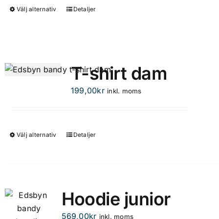
kan
Välj alternativ
Detaljer
Den
väljas
här
på
produkten
produktsidan
har
flera
T-shirt dam
varianter.
De
199,00
kr
inkl. moms
olika
alternativen
kan
Välj alternativ
Detaljer
Den
väljas
här
på
produkten
produktsidan
har
flera
Hoodie junior
varianter.
De
569,00
kr
inkl. moms