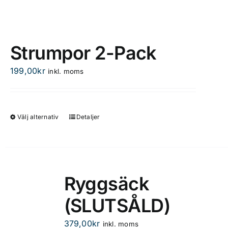
Strumpor 2-Pack
199,00
kr
inkl. moms
Välj alternativ
Detaljer
Den
här
produkten
har
flera
Ryggsäck
varianter.
(SLUTSÅLD)
De
olika
379,00
kr
inkl. moms