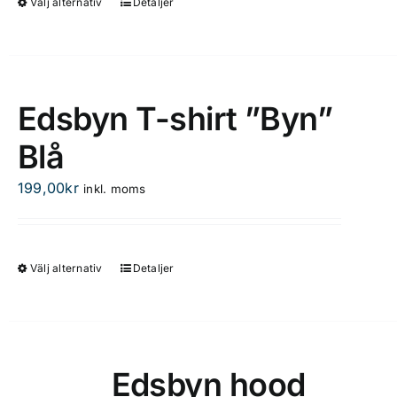
på
Välj alternativ
Detaljer
Den
produktsidan
här
produkten
har
flera
Edsbyn T-shirt ”Byn”
varianter.
Blå
De
olika
199,00
kr
inkl. moms
alternativen
kan
väljas
på
Välj alternativ
Detaljer
Den
produktsidan
här
produkten
har
flera
Edsbyn hood
varianter.