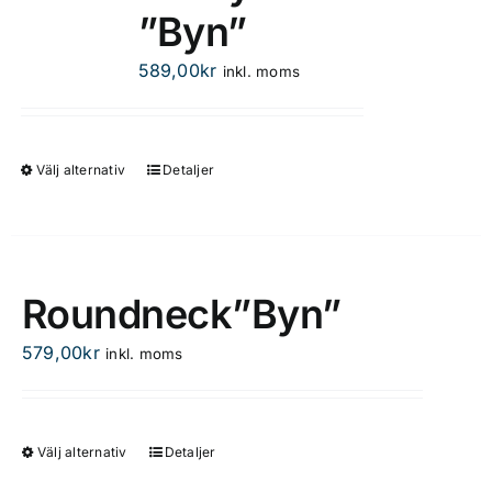
”Byn”
De
olika
589,00
kr
inkl. moms
alternativen
kan
väljas
på
Välj alternativ
Detaljer
Den
produktsidan
här
produkten
har
flera
Roundneck”Byn”
varianter.
De
579,00
kr
inkl. moms
olika
alternativen
kan
Välj alternativ
Detaljer
Den
väljas
här