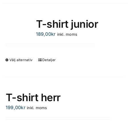
T-shirt junior
189,00
kr
inkl. moms
Välj alternativ
Detaljer
Den
här
produkten
har
flera
T-shirt herr
varianter.
De
199,00
kr
inkl. moms
olika
alternativen