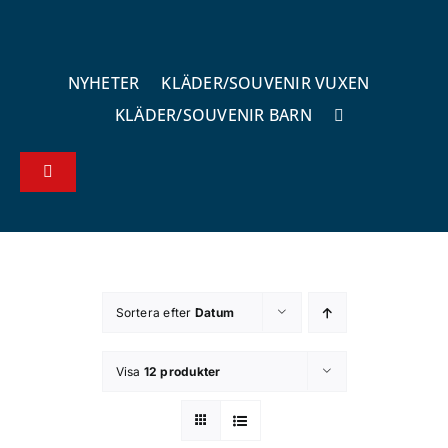
Fortsätt
till
innehållet
NYHETER
KLÄDER/SOUVENIR VUXEN
KLÄDER/SOUVENIR BARN
Toggle
Navigation
Köp – & leveransvillkor
Kontakta oss
Sortera efter
Datum
Om butiken
Visa
12 produkter
Integritetsspolicy