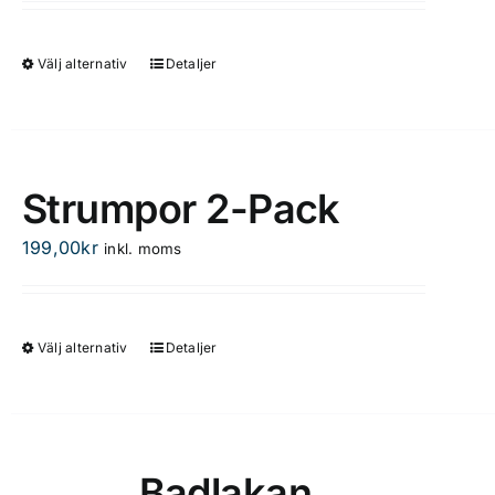
Välj alternativ
Detaljer
Den
här
produkten
har
flera
Strumpor 2-Pack
varianter.
De
199,00
kr
inkl. moms
olika
alternativen
kan
Välj alternativ
Detaljer
Den
väljas
här
på
produkten
produktsidan
har
flera
Badlakan