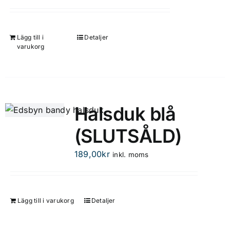
olika
alternativen
kan
Lägg till i
Detaljer
väljas
varukorg
på
produktsidan
Halsduk blå
(SLUTSÅLD)
189,00
kr
inkl. moms
Lägg till i varukorg
Detaljer