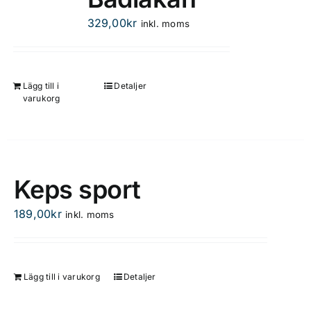
varianter.
De
329,00
kr
inkl. moms
olika
alternativen
kan
Lägg till i
Detaljer
väljas
varukorg
på
produktsidan
Keps sport
189,00
kr
inkl. moms
Lägg till i varukorg
Detaljer