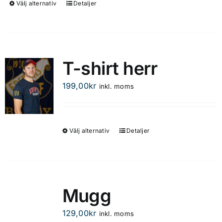
Välj alternativ
Detaljer
Den
här
produkten
har
flera
T-shirt herr
varianter.
De
199,00
kr
inkl. moms
olika
alternativen
kan
Välj alternativ
Detaljer
Den
väljas
här
på
produkten
produktsidan
har
flera
Mugg
varianter.
De
129,00
kr
inkl. moms