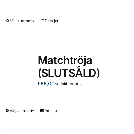
Välj alternativ
Detaljer
Den
här
produkten
har
flera
Matchtröja
varianter.
(SLUTSÅLD)
De
olika
699,00
kr
inkl. moms
alternativen
kan
väljas
på
Välj alternativ
Detaljer
Den
produktsidan
här
produkten