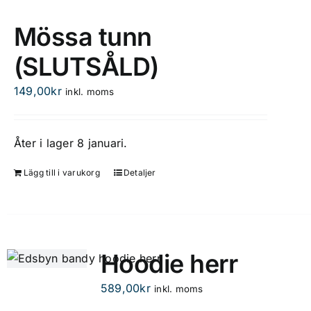
har
flera
Mössa tunn
varianter.
(SLUTSÅLD)
De
olika
149,00
kr
inkl. moms
alternativen
kan
väljas
Åter i lager 8 januari.
på
produktsidan
Lägg till i varukorg
Detaljer
Hoodie herr
589,00
kr
inkl. moms