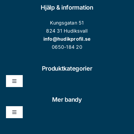
Hjälp & information
Kungsgatan 51
824 31 Hudiksvall
info@hudikprofil.se
0650-184 20
Produktkategorier
Toggle
Navigation
Nyheter
Mer bandy
Toggle
Kläder/Souvenir Vuxen
Navigation
Bli medlem