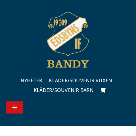
Fortsätt
till
innehållet
NYHETER
KLÄDER/SOUVENIR VUXEN
KLÄDER/SOUVENIR BARN
Toggle
Navigation
Köp – & leveransvillkor