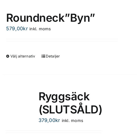
har
flera
Roundneck”Byn”
varianter.
De
579,00
kr
inkl. moms
olika
alternativen
kan
Välj alternativ
Detaljer
Den
väljas
här
på
produkten
produktsidan
har
flera
Ryggsäck
varianter.
(SLUTSÅLD)
De
olika
379,00
kr
inkl. moms
alternativen
kan