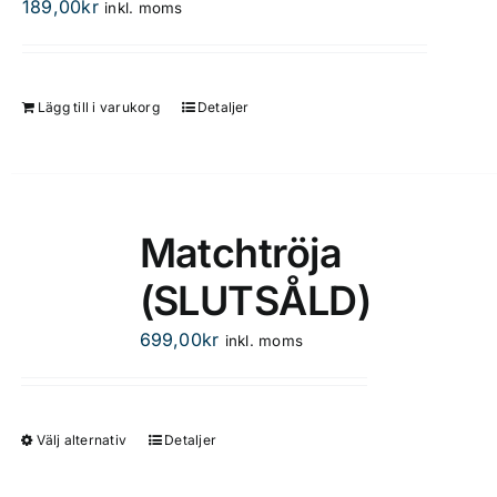
189,00
kr
inkl. moms
Lägg till i varukorg
Detaljer
Matchtröja
(SLUTSÅLD)
699,00
kr
inkl. moms
Välj alternativ
Detaljer
Den
här