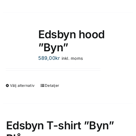
Edsbyn hood
”Byn”
589,00
kr
inkl. moms
Välj alternativ
Detaljer
Den
här
produkten
har
flera
Edsbyn T-shirt ”Byn”
varianter.
De