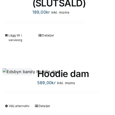
(SLUTSÅLD)
189,00
kr
inkl. moms
Lägg till i
Detaljer
varukorg
Hoodie dam
589,00
kr
inkl. moms
Välj alternativ
Detaljer
Den
här