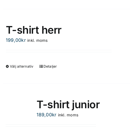
här
på
produkten
produktsidan
har
flera
T-shirt herr
varianter.
De
199,00
kr
inkl. moms
olika
alternativen
kan
Välj alternativ
Detaljer
Den
väljas
här
på
produkten
produktsidan
har
flera
T-shirt junior
varianter.
De
189,00
kr
inkl. moms
olika
alternativen