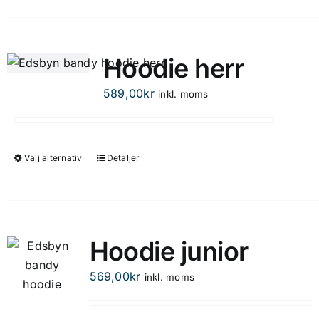
produkten
har
flera
Hoodie herr
varianter.
De
589,00
kr
inkl. moms
olika
alternativen
kan
Välj alternativ
Detaljer
Den
väljas
här
på
produkten
produktsidan
har
flera
Hoodie junior
varianter.
De
569,00
kr
inkl. moms
olika
alternativen