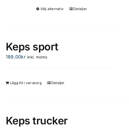
kan
Välj alternativ
Detaljer
Den
väljas
här
på
produkten
produktsidan
har
flera
Keps sport
varianter.
De
189,00
kr
inkl. moms
olika
alternativen
kan
Lägg till i varukorg
Detaljer
väljas
på
produktsidan
Keps trucker