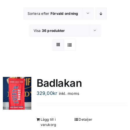
Kontakta oss
Sortera efter
Förvald ordning
Om butiken
Visa
36 produkter
Integritetsspolicy
Badlakan
329,00
kr
inkl. moms
Lägg till i
Detaljer
varukorg