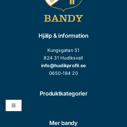
Hjälp & information
Kungsgatan 51
824 31 Hudiksvall
info@hudikprofil.se
0650-184 20
Produktkategorier
Toggle
Navigation
Nyheter
Mer bandy