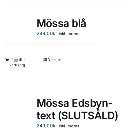
produkten
har
flera
Mössa blå
varianter.
De
249,00
kr
inkl. moms
olika
alternativen
kan
Lägg till i
Detaljer
väljas
varukorg
på
produktsidan
Mössa Edsbyn-
text (SLUTSÅLD)
249,00
kr
inkl. moms