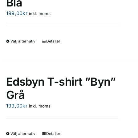
Blå
olika
199,00
kr
inkl. moms
alternativen
kan
väljas
på
Välj alternativ
Detaljer
Den
produktsidan
här
produkten
har
flera
Edsbyn T-shirt ”Byn”
varianter.
Grå
De
olika
199,00
kr
inkl. moms
alternativen
kan
väljas
på
Välj alternativ
Detaljer
Den