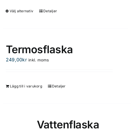
kan
Välj alternativ
Detaljer
Den
väljas
här
på
produkten
produktsidan
har
flera
Termosflaska
varianter.
De
249,00
kr
inkl. moms
olika
alternativen
kan
Lägg till i varukorg
Detaljer
väljas
på
produktsidan
Vattenflaska