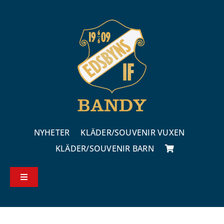
Fortsätt
till
innehållet
NYHETER
KLÄDER/SOUVENIR VUXEN
KLÄDER/SOUVENIR BARN
Toggle
Navigation
Köp – & leveransvillkor