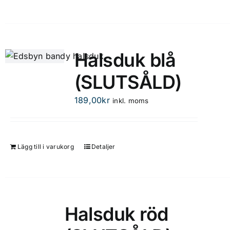
produktsidan
här
produkten
har
flera
Halsduk blå
varianter.
(SLUTSÅLD)
De
olika
189,00
kr
inkl. moms
alternativen
kan
väljas
på
Lägg till i varukorg
Detaljer
produktsidan
Halsduk röd