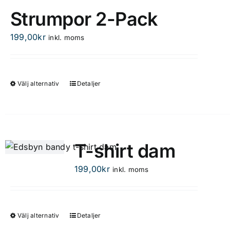
flera
Strumpor 2-Pack
varianter.
De
199,00
kr
inkl. moms
olika
alternativen
kan
Välj alternativ
Detaljer
Den
väljas
här
på
produkten
produktsidan
har
flera
T-shirt dam
varianter.
De
199,00
kr
inkl. moms
olika
alternativen
kan
Välj alternativ
Detaljer
Den
väljas