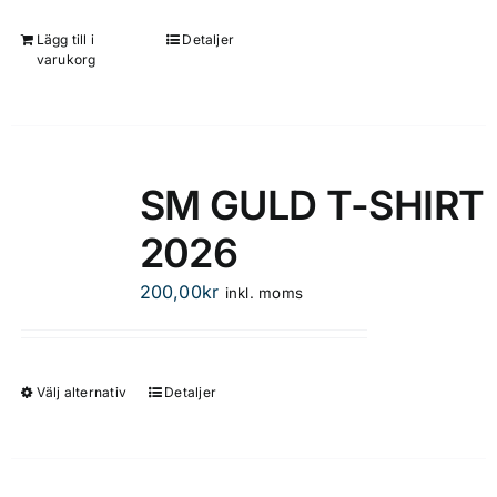
väljas
på
Lägg till i
Detaljer
varukorg
produktsidan
SM GULD T-SHIRT
2026
200,00
kr
inkl. moms
Välj alternativ
Detaljer
Den
här
produkten
har