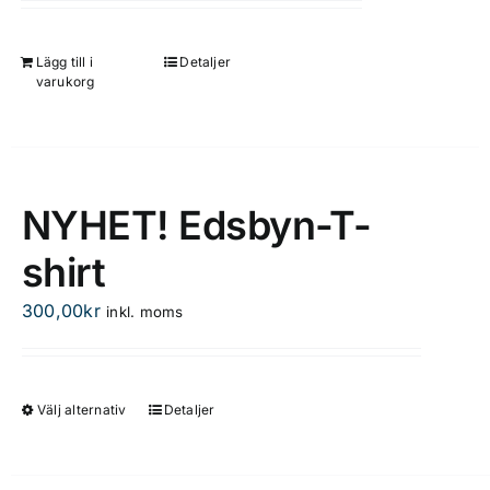
Lägg till i
Detaljer
varukorg
NYHET! Edsbyn-T-
shirt
300,00
kr
inkl. moms
Välj alternativ
Detaljer
Den
här
produkten