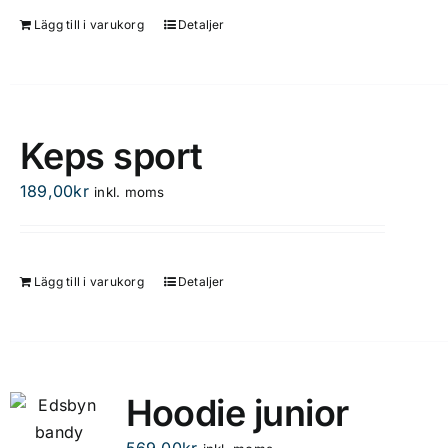
kan
Lägg till i varukorg
Detaljer
väljas
på
produktsidan
Keps sport
189,00
kr
inkl. moms
Lägg till i varukorg
Detaljer
Hoodie junior
569,00
kr