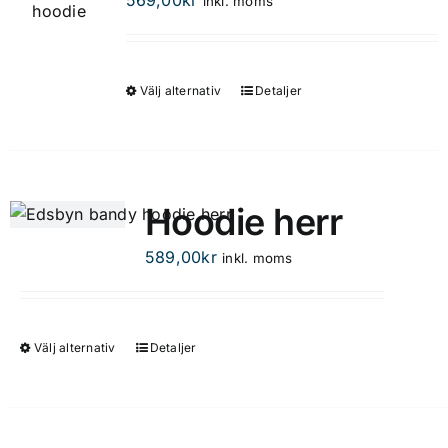
inkl. moms
Välj alternativ
Detaljer
Den
här
produkten
har
flera
Hoodie herr
varianter.
De
589,00
kr
inkl. moms
olika
alternativen
kan
Välj alternativ
Detaljer
Den
väljas
här
på
produkten
produktsidan
har