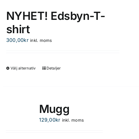
har
flera
NYHET! Edsbyn-T-
varianter.
shirt
De
olika
300,00
kr
inkl. moms
alternativen
kan
väljas
på
Välj alternativ
Detaljer
Den
produktsidan
här
produkten
har
flera
Mugg
varianter.
De
129,00
kr
inkl. moms
olika
alternativen