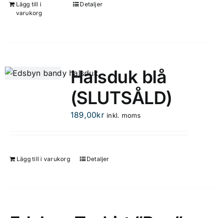
på
Lägg till i
Detaljer
varukorg
produktsidan
Halsduk blå
(SLUTSÅLD)
189,00
kr
inkl. moms
Lägg till i varukorg
Detaljer