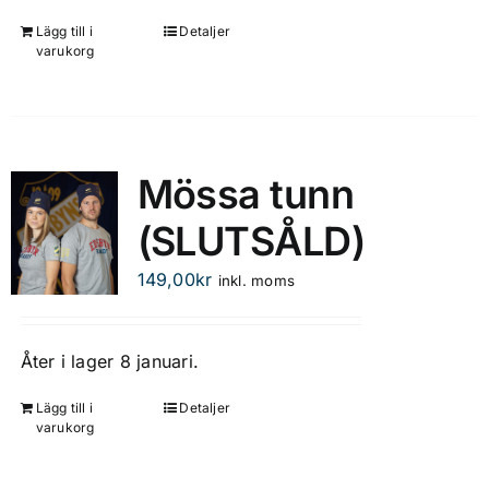
kan
Lägg till i
Detaljer
väljas
varukorg
på
produktsidan
Mössa tunn
(SLUTSÅLD)
149,00
kr
inkl. moms
Åter i lager 8 januari.
Lägg till i
Detaljer
varukorg