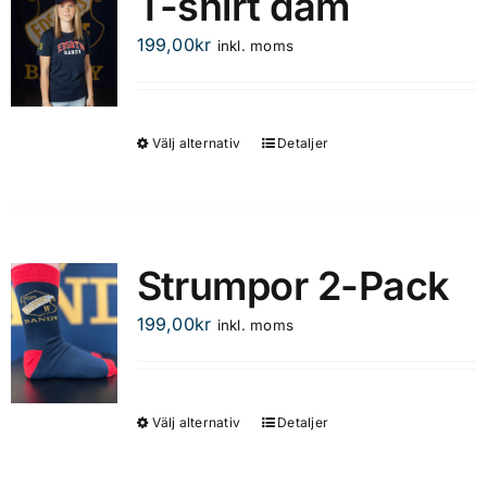
T-shirt dam
varianter.
De
199,00
kr
inkl. moms
olika
alternativen
kan
Välj alternativ
Detaljer
Den
väljas
här
på
produkten
produktsidan
har
flera
Strumpor 2-Pack
varianter.
De
199,00
kr
inkl. moms
olika
alternativen
kan
Välj alternativ
Detaljer
Den
väljas
här
på
produkten