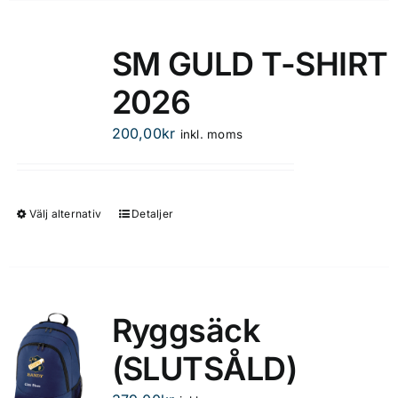
produktsidan
har
flera
SM GULD T-SHIRT
varianter.
2026
De
olika
200,00
kr
inkl. moms
alternativen
kan
väljas
på
Välj alternativ
Detaljer
Den
produktsidan
här
produkten
har
flera
Ryggsäck
varianter.
(SLUTSÅLD)
De
olika