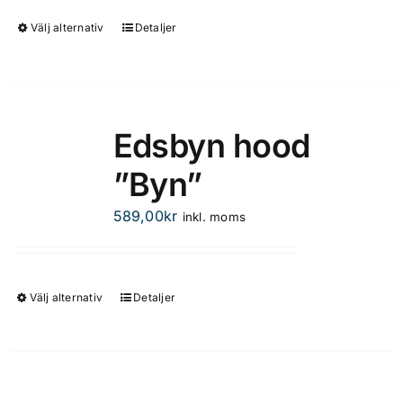
väljas
på
Välj alternativ
Detaljer
Den
produktsidan
här
produkten
har
flera
Edsbyn hood
varianter.
”Byn”
De
olika
589,00
kr
inkl. moms
alternativen
kan
väljas
på
Välj alternativ
Detaljer
Den
produktsidan
här
produkten
har
flera