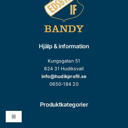
Hjälp & information
Kungsgatan 51
824 31 Hudiksvall
info@hudikprofil.se
0650-184 20
Produktkategorier
Toggle
Navigation