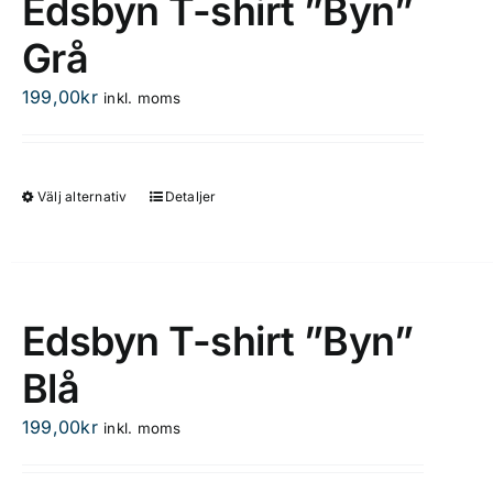
Edsbyn T-shirt ”Byn”
Grå
199,00
kr
inkl. moms
Välj alternativ
Detaljer
Den
här
produkten
har
flera
Edsbyn T-shirt ”Byn”
varianter.
Blå
De
olika
199,00
kr
inkl. moms
alternativen
kan