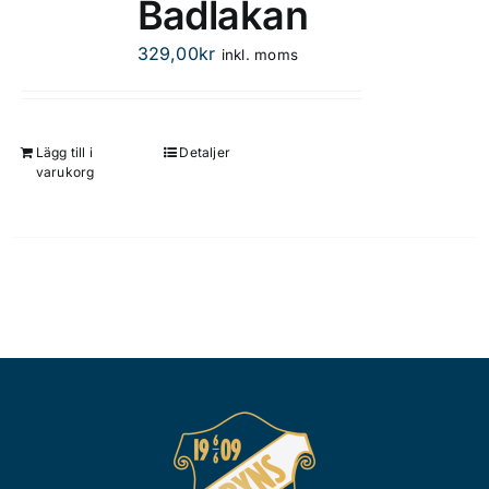
Badlakan
varianter.
De
329,00
kr
inkl. moms
olika
alternativen
kan
Lägg till i
Detaljer
väljas
varukorg
på
produktsidan