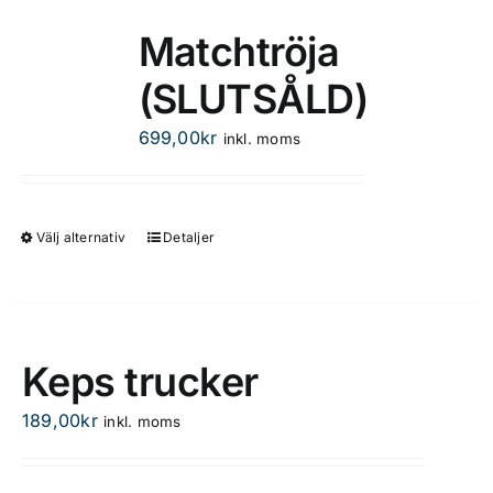
Matchtröja
(SLUTSÅLD)
699,00
kr
inkl. moms
Välj alternativ
Detaljer
Den
här
produkten
har
flera
Keps trucker
varianter.
De
189,00
kr
inkl. moms
olika
alternativen