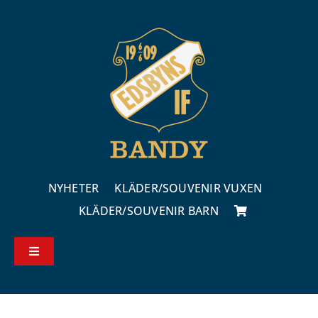
Fortsätt
till
innehållet
NYHETER
KLÄDER/SOUVENIR VUXEN
KLÄDER/SOUVENIR BARN
Toggle
Navigation
Köp – & leveransvillkor