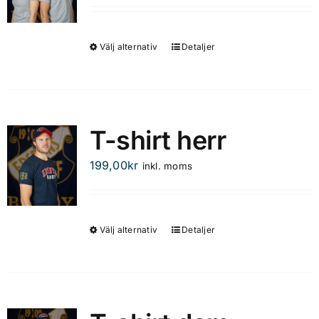
Välj alternativ
Detaljer
Den
här
produkten
har
flera
T-shirt herr
varianter.
De
199,00
kr
inkl. moms
olika
alternativen
kan
Välj alternativ
Detaljer
Den
väljas
här
på
produkten
produktsidan
har
flera