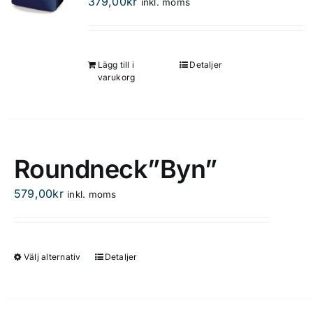
379,00
kr
inkl. moms
alternativen
kan
väljas
på
Lägg till i
Detaljer
varukorg
produktsidan
Roundneck”Byn”
579,00
kr
inkl. moms
Välj alternativ
Detaljer
Den
här
produkten