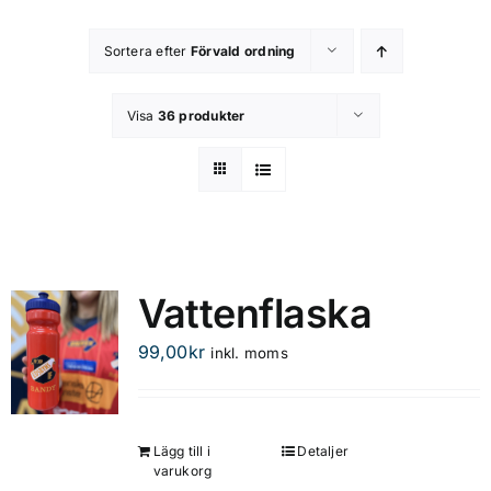
Kontakta oss
Sortera efter
Förvald ordning
Om butiken
Visa
36 produkter
Integritetsspolicy
Vattenflaska
99,00
kr
inkl. moms
Lägg till i
Detaljer
varukorg