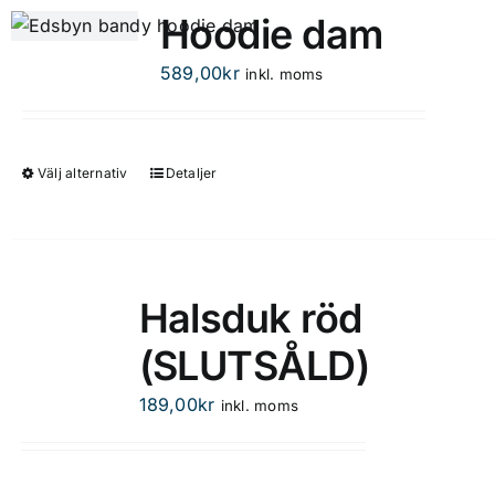
flera
Hoodie dam
varianter.
De
589,00
kr
inkl. moms
olika
alternativen
kan
Välj alternativ
Detaljer
Den
väljas
här
på
produkten
produktsidan
har
flera
Halsduk röd
varianter.
(SLUTSÅLD)
De
olika
189,00
kr
inkl. moms
alternativen
kan
väljas