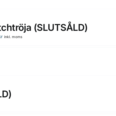
chtröja (SLUTSÅLD)
kr
inkl. moms
LD)