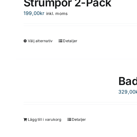
Strumpor 2-Pack
varianter.
De
199,00
kr
inkl. moms
olika
alternativen
kan
Välj alternativ
Detaljer
Den
väljas
här
på
produkten
produktsidan
har
flera
Bad
varianter.
De
329,00
olika
alternativen
kan
Lägg till i varukorg
Detaljer
väljas
på