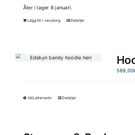
alternativen
Åter i lager 8 januari.
kan
väljas
Lägg till i varukorg
Detaljer
på
produktsidan
Hoo
589,00
Välj alternativ
Detaljer
Den
här
produkten
har
flera