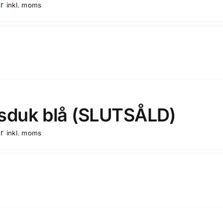
r
inkl. moms
sduk blå (SLUTSÅLD)
r
inkl. moms