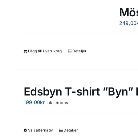
Mös
249,00
Lägg till i varukorg
Detaljer
Edsbyn T-shirt ”Byn” 
199,00
kr
inkl. moms
Välj alternativ
Detaljer
Den