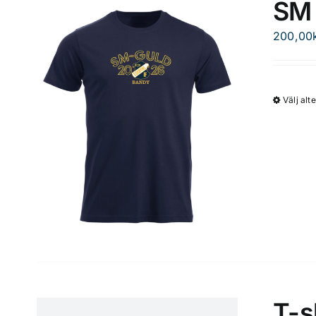
SM
200,00
Välj alt
T-s