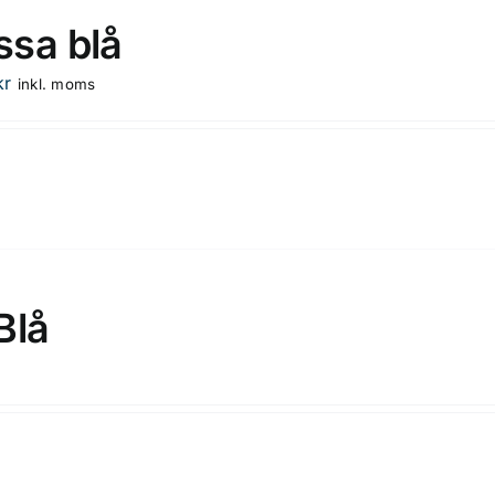
sa blå
kr
inkl. moms
Blå