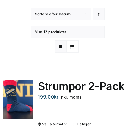
Kontakta oss
Sortera efter
Datum
Om butiken
Visa
12 produkter
Integritetsspolicy
Strumpor 2-Pack
199,00
kr
inkl. moms
Välj alternativ
Detaljer
Den
här