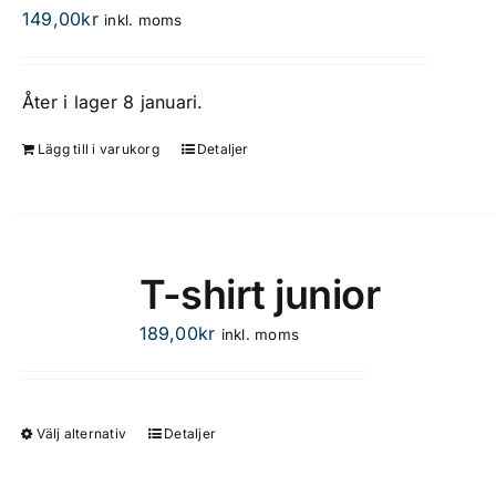
149,00
kr
inkl. moms
Åter i lager 8 januari.
Lägg till i varukorg
Detaljer
T-shirt junior
189,00
kr
inkl. moms
Välj alternativ
Detaljer
Den
här