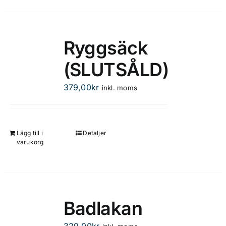
produkten
har
flera
Ryggsäck
varianter.
(SLUTSÅLD)
De
olika
379,00
kr
inkl. moms
alternativen
kan
väljas
på
Lägg till i
Detaljer
varukorg
produktsidan
Badlakan
329,00
kr