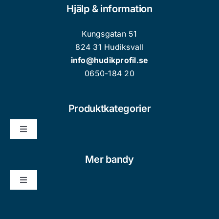
Hjälp & information
Kungsgatan 51
824 31 Hudiksvall
info@hudikprofil.se
0650-184 20
Produktkategorier
Toggle
Navigation
Nyheter
Mer bandy
Toggle
Kläder/Souvenir Vuxen
Navigation
Bli medlem
Kläder/Souvenir Barn