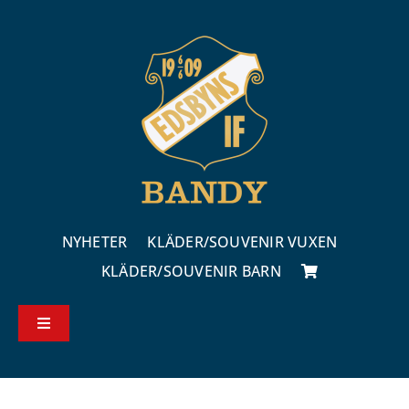
Fortsätt
till
innehållet
NYHETER
KLÄDER/SOUVENIR VUXEN
KLÄDER/SOUVENIR BARN
Toggle
Navigation
Köp – & leveransvillkor